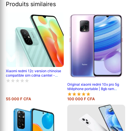
Produits similaires
Xiaomi redmi 12c version chinoise
compatible sim cdma camtel -
pouce- 6.71' - 64go /4go ram -
2sim - caméra- 50mp+0.8mp/5mp
Original xiaomi redmi 10x pro 5g
- batterie-5000 mah - 6 mois de
téléphone portable | 8gb ram
garantie
/256gb rom | mtk 820 octa core |
48mp ai quad camera | 4520mah
55 000 F CFA
100 000 F CFA
battery | 6.57 full screen |
fingerprint id