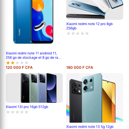
Xiaomi redmi note 12 pro 8gb
256gb
Xiaomi redmi note 11 android 11,
256 go de stockage et 8 go de ram,
écran : 6,6 pouces tft lcd ips,
double caméra arrière de 50 mp + 8
120 000 F CFA
180 000 F CFA
mp, batterie de 5000 mah
Xiaomi 13t pro 16gb 512gb
Xiaomi redmi note 13 5g 12gb