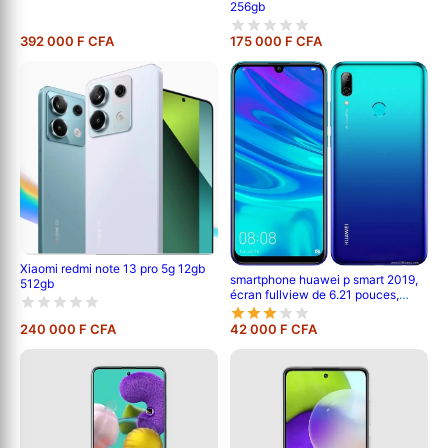
256gb
392 000 F CFA
175 000 F CFA
Xiaomi redmi note 13 pro 5g 12gb
smartphone huawei p smart 2019,
512gb
écran fullview de 6.21 pouces,
android 9.0; 128 gb rom, 4 gb ram,
double caméra de 13 mp+2 mp,
240 000 F CFA
42 000 F CFA
3400mah