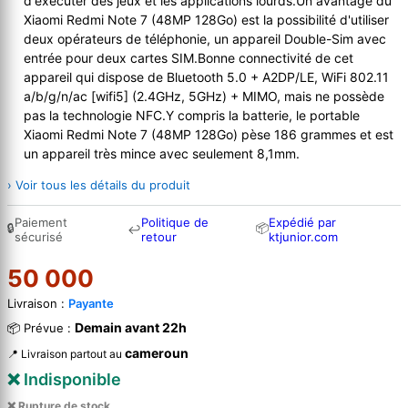
d'exécuter des jeux et les applications lourds.Un avantage du
Xiaomi Redmi Note 7 (48MP 128Go) est la possibilité d'utiliser
deux opérateurs de téléphonie, un appareil Double-Sim avec
entrée pour deux cartes SIM.Bonne connectivité de cet
appareil qui dispose de Bluetooth 5.0 + A2DP/LE, WiFi 802.11
a/b/g/n/ac [wifi5] (2.4GHz, 5GHz) + MIMO, mais ne possède
pas la technologie NFC.Y compris la batterie, le portable
Xiaomi Redmi Note 7 (48MP 128Go) pèse 186 grammes et est
un appareil très mince avec seulement 8,1mm.
› Voir tous les détails du produit
Paiement
Politique de
Expédié par
🔒
📦
↩
sécurisé
retour
ktjunior.com
50 000
Livraison :
Payante
Demain avant 22h
📦 Prévue :
cameroun
📍 Livraison partout au
❌ Indisponible
❌ Rupture de stock