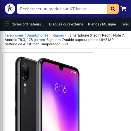
☰
es
Batteries ordinateurs ...
Disques durs externe
Pianos / Musique
Téléph
Téléphones / Smartphones
›
Xiaomi
›
Smartphone Xiaomi Redmi Note 7,
Android ''6.3, 128 go rom, 6 go ram, Double capteur photo 48+5 MP,
batterie de 4000mah; snapdragon 630