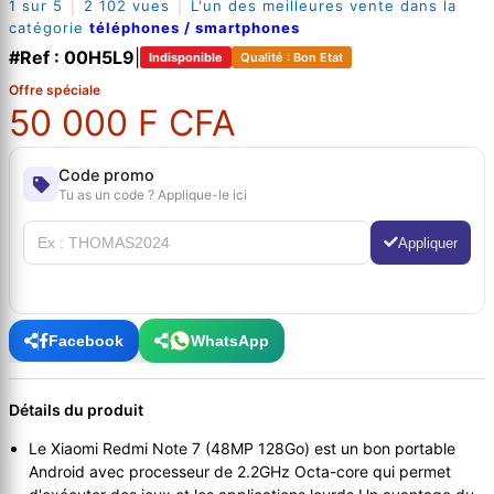
|
|
1 sur 5
2 102 vues
L'un des meilleures vente dans la
catégorie
téléphones / smartphones
#Ref : 00H5L9
|
Indisponible
Qualité : Bon Etat
Offre spéciale
50 000 F CFA
Code promo
Tu as un code ? Applique-le ici
Appliquer
Facebook
WhatsApp
Détails du produit
Le Xiaomi Redmi Note 7 (48MP 128Go) est un bon portable
Android avec processeur de 2.2GHz Octa-core qui permet