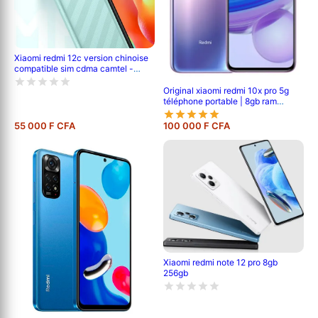
Xiaomi redmi 12c version chinoise
compatible sim cdma camtel -
pouce- 6.71' - 64go /4go ram -
2sim - caméra- 50mp+0.8mp/5mp
Original xiaomi redmi 10x pro 5g
- batterie-5000 mah - 6 mois de
téléphone portable | 8gb ram
garantie
/256gb rom | mtk 820 octa core |
48mp ai quad camera | 4520mah
55 000 F CFA
100 000 F CFA
battery | 6.57 full screen |
fingerprint id
Xiaomi redmi note 12 pro 8gb
256gb