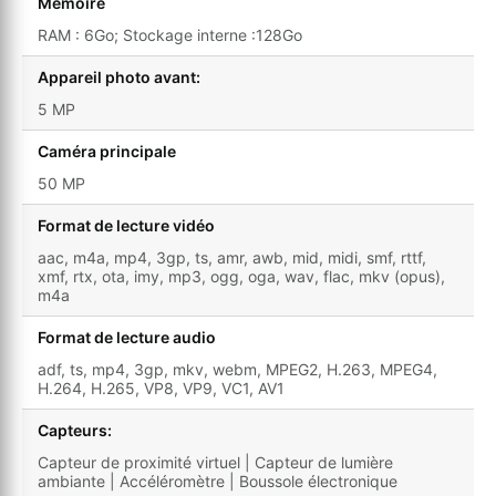
Mémoire
RAM : 6Go; Stockage interne :128Go
Appareil photo avant:
5 MP
Caméra principale
50 MP
Format de lecture vidéo
aac, m4a, mp4, 3gp, ts, amr, awb, mid, midi, smf, rttf,
xmf, rtx, ota, imy, mp3, ogg, oga, wav, flac, mkv (opus),
m4a
Format de lecture audio
adf, ts, mp4, 3gp, mkv, webm, MPEG2, H.263, MPEG4,
H.264, H.265, VP8, VP9, VC1, AV1
Capteurs:
Capteur de proximité virtuel | Capteur de lumière
ambiante | Accéléromètre | Boussole électronique