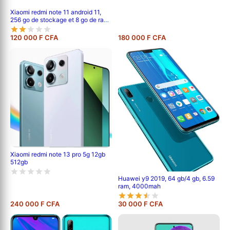
Xiaomi redmi note 11 android 11,
256 go de stockage et 8 go de ram,
écran : 6,6 pouces tft lcd ips,
double caméra arrière de 50 mp + 8
120 000 F CFA
180 000 F CFA
mp, batterie de 5000 mah
Xiaomi redmi note 13 pro 5g 12gb
512gb
Huawei y9 2019, 64 gb/4 gb, 6.59
ram, 4000mah
240 000 F CFA
30 000 F CFA