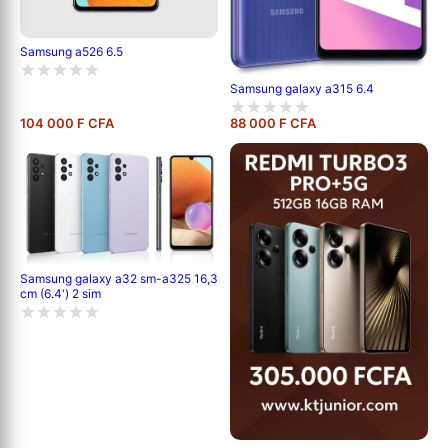
Samsung a526 6.5
Samsung galaxy a315 6.4
104 000 F CFA
88 000 F CFA
Samsung galaxy a32 sm-a325 16,3
cm (6.4') 2 sim