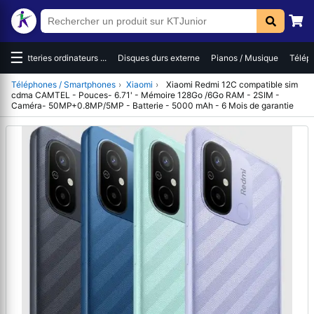
☰
Batteries ordinateurs ...
Disques durs externe
Pianos / Musique
Téléphones
Téléphones / Smartphones
›
Xiaomi
›
Xiaomi Redmi 12C compatible sim
cdma CAMTEL - Pouces- 6.71' - Mémoire 128Go /6Go RAM - 2SIM -
Caméra- 50MP+0.8MP/5MP - Batterie - 5000 mAh - 6 Mois de garantie