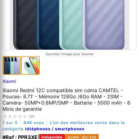
Survolez l'image pour zoomer
Xiaomi
Xiaomi Redmi 12C compatible sim cdma CAMTEL -
Pouces- 6.71' - Mémoire 128Go /6Go RAM - 2SIM -
Caméra- 50MP+0.8MP/5MP - Batterie - 5000 mAh - 6
Mois de garantie
(0)
|
|
1 sur 5
848 vues
L'un des meilleures vente dans la
catégorie
téléphones / smartphones
#Ref : PPR3XE
|
Indisponible
Qualité : Bon Etat