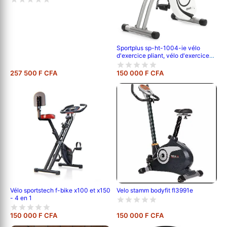
Sportplus sp-ht-1004-ie vélo
d'exercice pliant, vélo d'exercice
pliant avec dossier, mesure de la
fréquence cardiaque, programmes
257 500 F CFA
150 000 F CFA
d'entraînement, silencieux et sans
entretien
Vélo sportstech f-bike x100 et x150
Velo stamm bodyfit fl3991e
- 4 en 1
150 000 F CFA
150 000 F CFA