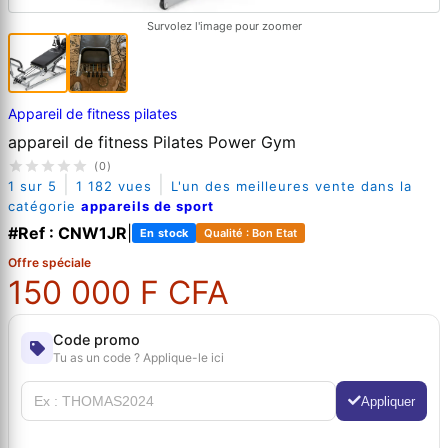
Survolez l'image pour zoomer
Appareil de fitness pilates
appareil de fitness Pilates Power Gym
(0)
|
|
1 sur 5
1 182 vues
L'un des meilleures vente dans la
catégorie
appareils de sport
#Ref : CNW1JR
|
En stock
Qualité : Bon Etat
Offre spéciale
150 000 F CFA
Code promo
Tu as un code ? Applique-le ici
Appliquer