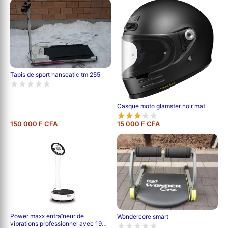
Tapis de sport hanseatic tm 255
Casque moto glamster noir mat
150 000 F CFA
15 000 F CFA
Power maxx entraîneur de
Wondercore smart
vibrations professionnel avec 19