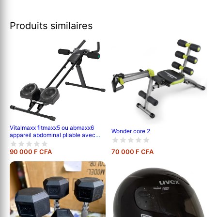
Produits similaires
Vitalmaxx fitmaxx5 ou abmaxx6
Wonder core 2
appareil abdominal pliable avec
ordinateur d'entraînement |
appareil de fitness pour débutants
90 000 F CFA
70 000 F CFA
et avancés, entraîne presque tout
le corps | 5 niveaux de difficulté