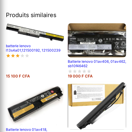
Produits similaires
batterie lenovo
l13s4a01,121500192, 121500239
Batterie lenovo 01av406, 01av462,
sb10f46462
15 100 F CFA
19 000 F CFA
Batterie lenovo 01av418,