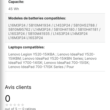
Capacite:
45 Wh
Modeles de batteries compatibles:
L16M3P24 / 5B10M41934 / L14S3P24 / 5B10H52788 /
5B10M95762 / L14M3P24 / 5B10H41180 / 5B10H41181 /
L16S3P24 / 5B10M41935 / L14S3P24 L14M3P24
L16M3P24 L16S3P24
Laptops compatibles:
Lenovo Legion Y520-15IKBA ; Lenovo IdeaPad Y520-
15IKBM; Lenovo IdeaPad Y520-15IKBN Series; Lenovo
IdeaPad Y700-14ISK; Lenovo IdeaPad 700-15ISK;
Lenovo IdeaPad 700-17ISK Series / Pour
Avis clients
0
out of 5 — 0 ratings