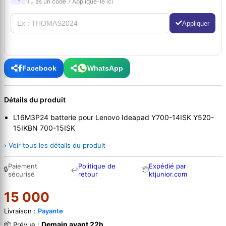
Tu as un code ? Applique-le ici
Appliquer
Facebook
WhatsApp
Détails du produit
L16M3P24 batterie pour Lenovo Ideapad Y700-14ISK Y520-
15IKBN 700-15ISK
› Voir tous les détails du produit
Paiement
Politique de
Expédié par
🔒
📦
↩
sécurisé
retour
ktjunior.com
15 000
Livraison :
Payante
Demain avant 22h
📦 Prévue :