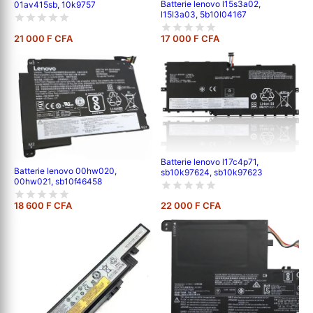
Batterie lenovo l15s3a02,
01av415sb, 10k9757
l15l3a03, 5b10l04167
21 000 F CFA
17 000 F CFA
Batterie lenovo l17c4p71,
Batterie lenovo 00hw020,
sb10k97624, sb10k97623
00hw021, sb10f46458
18 600 F CFA
22 000 F CFA