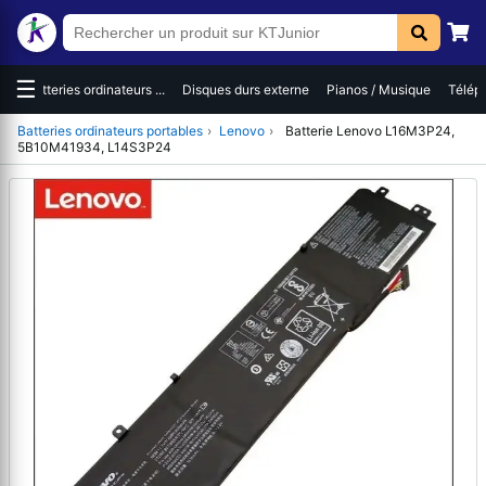
☰
es
Batteries ordinateurs ...
Disques durs externe
Pianos / Musique
Téléph
Batteries ordinateurs portables
›
Lenovo
›
Batterie Lenovo L16M3P24,
5B10M41934, L14S3P24