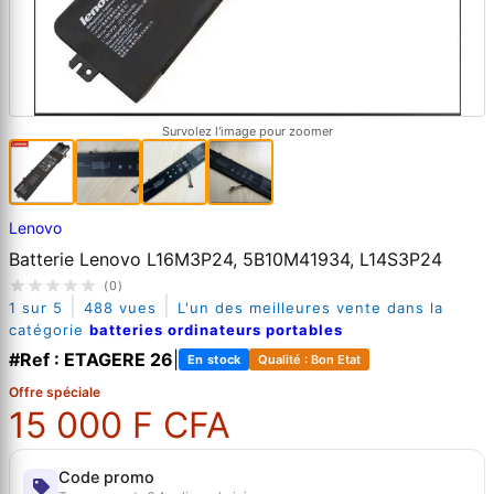
Survolez l'image pour zoomer
Lenovo
Batterie Lenovo L16M3P24, 5B10M41934, L14S3P24
(0)
|
|
1 sur 5
488 vues
L'un des meilleures vente dans la
catégorie
batteries ordinateurs portables
#Ref : ETAGERE 26
|
En stock
Qualité : Bon Etat
Offre spéciale
15 000 F CFA
Code promo