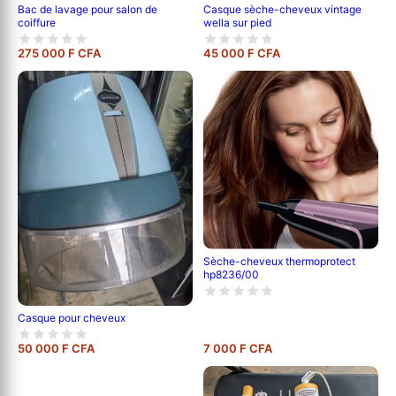
Casque sèche-cheveux vintage
Bac de lavage pour salon de
wella sur pied
coiffure
275 000 F CFA
45 000 F CFA
Sèche-cheveux thermoprotect
hp8236/00
Casque pour cheveux
50 000 F CFA
7 000 F CFA