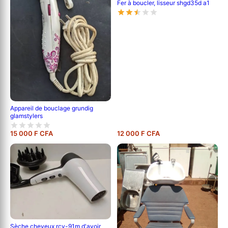
Fer à boucler, lisseur shgd35d a1
Appareil de bouclage grundig
glamstylers
15 000 F CFA
12 000 F CFA
Sèche cheveux rcy-91m d'avoir