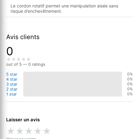
Le cordon rotatif permet une manipulation aisée sans
risque d’enchevêtrement.
Avis clients
0
out of 5 — 0 ratings
5 star
0%
4 star
0%
3 star
0%
2 star
0%
1 star
0%
Laisser un avis
★
★
★
★
★
Cliquez pour noter