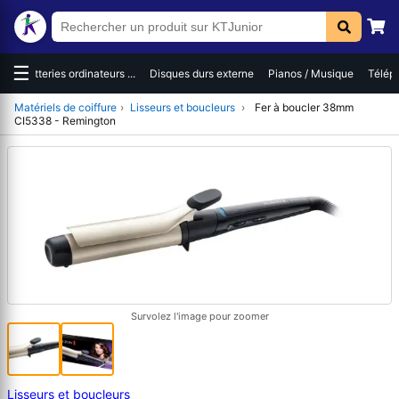
☰
es
Batteries ordinateurs ...
Disques durs externe
Pianos / Musique
Téléph
Matériels de coiffure
›
Lisseurs et boucleurs
›
Fer à boucler 38mm
CI5338 - Remington
Survolez l'image pour zoomer
Lisseurs et boucleurs