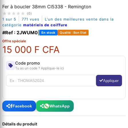
Fer à boucler 38mm CI5338 - Remington
(0)
|
|
1 sur 5
771 vues
L'un des meilleures vente dans la
catégorie
matériels de coiffure
#Ref : 2JWUM0
|
En stock
Qualité : Bon Etat
Offre spéciale
15 000 F CFA
Code promo
Tu as un code ? Applique-le ici
Appliquer
Facebook
WhatsApp
Détails du produit