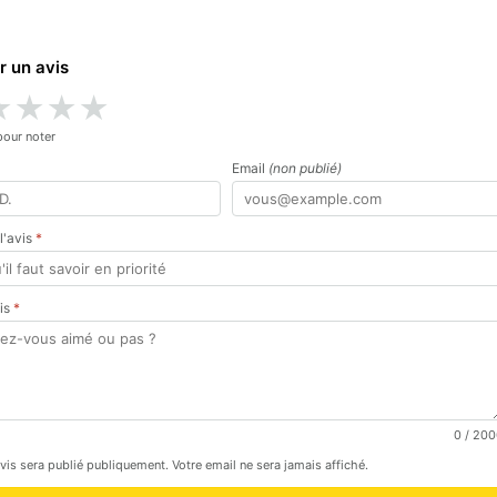
r un avis
★
★
★
★
pour noter
Email
(non publié)
 l'avis
*
vis
*
0
/ 200
avis sera publié publiquement. Votre email ne sera jamais affiché.