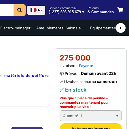
Service commercial
Retours
FR
▾
(+237) 696 915 679 ▾
& Commandes
Electro-ménager
Ameublements, Salons e...
Équipements/Mobilier 
275 000
Livraison :
Payante
Demain avant 22h
📦 Prévue :
rie
matériels de coiffure
cameroun
📍 Livraison partout au
✅ En stock
Plus que 1 pièce disponible –
commandez
maintenant
pour
recevoir plus vite !
Quantité :
1
Acheter maintenant