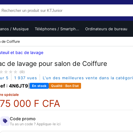
ianos / Musique
Téléphones / Smartph...
Ordinateurs de bureau
 de Coiffure
teuil et bac de lavage
ac de lavage pour salon de Coiffure
(0)
|
|
sur 5
1 937 vues
L'un des meilleures vente dans la catégo
ef : 4N6JT9
|
En stock
Qualité : Bon Etat
re spéciale
75 000 F CFA
Code promo
Tu as un code ? Applique-le ici