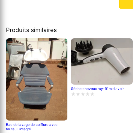
Produits similaires
Sèche cheveux rcy-91m d'avoir
Bac de lavage de coiffure avec
fauteuil intégré