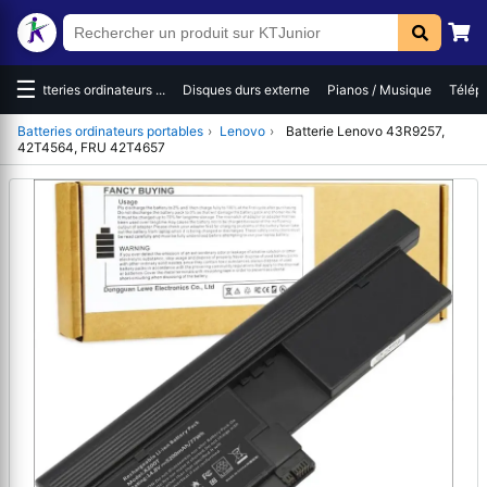
☰
es
Batteries ordinateurs ...
Disques durs externe
Pianos / Musique
Téléph
Batteries ordinateurs portables
›
Lenovo
›
Batterie Lenovo 43R9257,
42T4564, FRU 42T4657