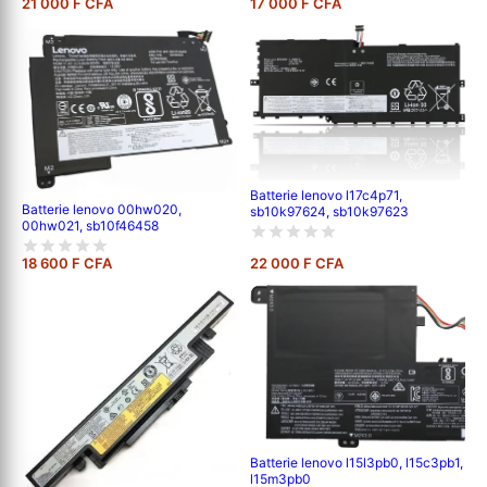
21 000 F CFA
17 000 F CFA
Batterie lenovo l17c4p71,
Batterie lenovo 00hw020,
sb10k97624, sb10k97623
00hw021, sb10f46458
18 600 F CFA
22 000 F CFA
Batterie lenovo l15l3pb0, l15c3pb1,
l15m3pb0