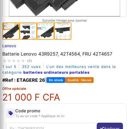
Survolez l'image pour zoomer
Lenovo
Batterie Lenovo 43R9257, 42T4564, FRU 42T4657
(0)
|
|
1 sur 5
352 vues
L'un des meilleures vente dans la
catégorie
batteries ordinateurs portables
#Ref : ETAGERE 26
|
En stock
Qualité : Neuve
Offre spéciale
21 000 F CFA
Code promo
Tu as un code ? Applique-le ici
Appliquer