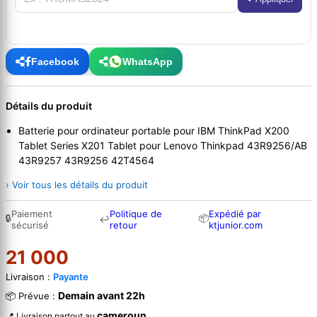
Facebook
WhatsApp
Détails du produit
Batterie pour ordinateur portable pour IBM ThinkPad X200
Tablet Series X201 Tablet pour Lenovo Thinkpad 43R9256/AB
43R9257 43R9256 42T4564
› Voir tous les détails du produit
Paiement
Politique de
Expédié par
🔒
📦
↩
sécurisé
retour
ktjunior.com
21 000
Livraison :
Payante
Demain avant 22h
📦 Prévue :
cameroun
📍 Livraison partout au