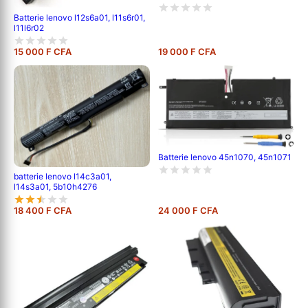
Batterie lenovo l12s6a01, l11s6r01,
l11l6r02
15 000 F CFA
19 000 F CFA
Batterie lenovo 45n1070, 45n1071
batterie lenovo l14c3a01,
l14s3a01, 5b10h4276
18 400 F CFA
24 000 F CFA