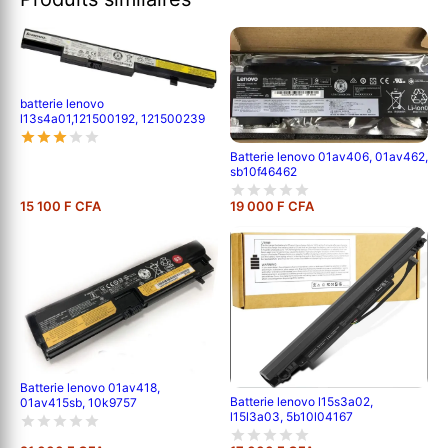
batterie lenovo
l13s4a01,121500192, 121500239
Batterie lenovo 01av406, 01av462,
sb10f46462
15 100 F CFA
19 000 F CFA
Batterie lenovo 01av418,
Batterie lenovo l15s3a02,
01av415sb, 10k9757
l15l3a03, 5b10l04167