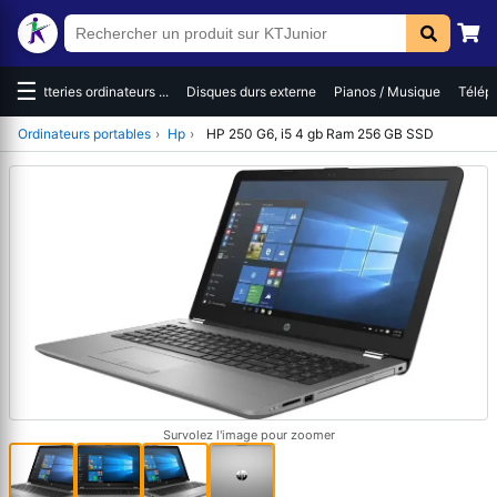
☰
es
Batteries ordinateurs ...
Disques durs externe
Pianos / Musique
Téléph
Ordinateurs portables
›
Hp
›
HP 250 G6, i5 4 gb Ram 256 GB SSD
Survolez l'image pour zoomer