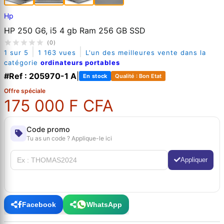
Hp
HP 250 G6, i5 4 gb Ram 256 GB SSD
(0)
|
|
1 sur 5
1 163 vues
L'un des meilleures vente dans la
catégorie
ordinateurs portables
#Ref : 205970-1 A
|
En stock
Qualité : Bon Etat
Offre spéciale
175 000 F CFA
Code promo
Tu as un code ? Applique-le ici
Appliquer
Facebook
WhatsApp