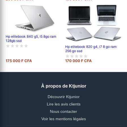
Hp elitebook 840 g5, i5 8go ram
128gb ssd
Hp elitebook 820 g4, i7 8 go ram
256 go ssd
175 000 F CFA
170 000 F CFA
À propos de Ktjunior
Découvrir Ktjunior
Lire les avis clients
Nous contacter
Voir les mentions légales