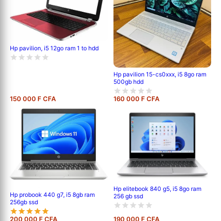
Hp pavilion, i5 12go ram 1 to hdd
Hp pavilion 15-cs0xxx, i5 8go ram
500gb hdd
150 000 F CFA
160 000 F CFA
Hp elitebook 840 g5, i5 8go ram
Hp probook 440 g7, i5 8gb ram
256 gb ssd
256gb ssd
200 000 F CFA
190 000 F CFA