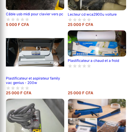
Câble usb midi pour clavier vers pc
Lecteur cd wca2900u voiture
5 000 F CFA
25 000 F CFA
Plastificateur a chaud et a froid
Plastificateur et aspirateur family
vac genius - 200w
25 000 F CFA
25 000 F CFA