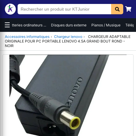
☰
es
Batteries ordinateurs ...
Disques durs externe
Pianos / Musique
Téléph
Accessoires informatiques
›
Chargeur lenovo
›
CHARGEUR ADAPTABLE
ORIGINALE POUR PC PORTABLE LENOVO 4.5A GRAND BOUT ROND -
NOIR