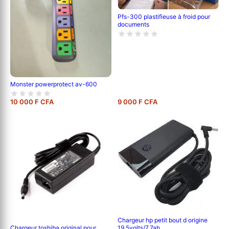
Pfs-300 plastifieuse à froid pour
documents
Monster powerprotect av-600
10 000 F CFA
9 000 F CFA
Chargeur hp petit bout d origine
Chargeur toshiba original pour
19,5volts/7,7ah