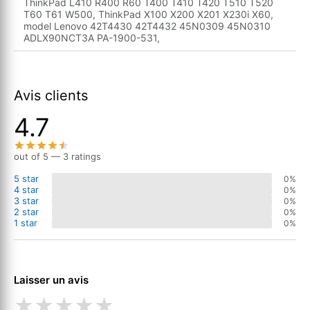
ThinkPad L410 R400 R60 T400 T410 T420 T510 T520
T60 T61 W500, ThinkPad X100 X200 X201 X230i X60,
model Lenovo 42T4430 42T4432 45N0309 45N0310
ADLX90NCT3A PA-1900-531,
Avis clients
4.7
out of 5 — 3 ratings
5 star
0%
4 star
0%
3 star
0%
2 star
0%
1 star
0%
Laisser un avis
★
★
★
★
★