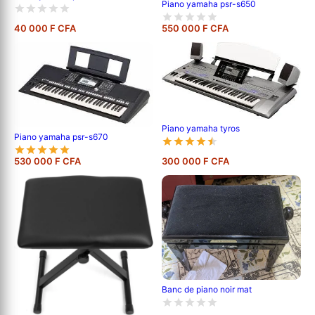
Piano yamaha psr-s650
40 000 F CFA
550 000 F CFA
Piano yamaha tyros
Piano yamaha psr-s670
530 000 F CFA
300 000 F CFA
Banc de piano noir mat