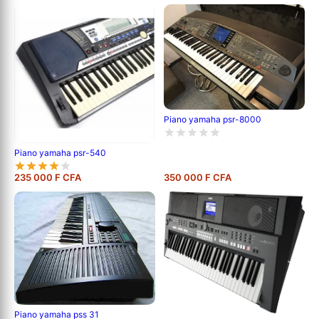
Piano yamaha psr-8000
Piano yamaha psr-540
235 000 F CFA
350 000 F CFA
Piano yamaha pss 31