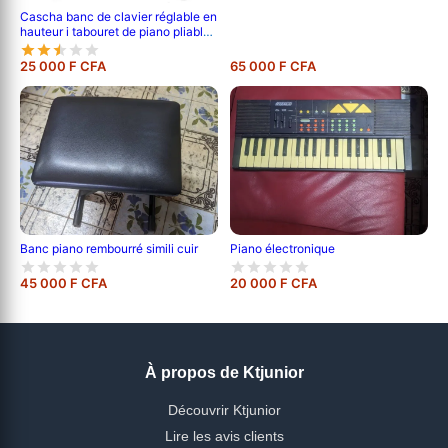
Cascha banc de clavier réglable en
hauteur i tabouret de piano pliable i
banc de piano rembourré & facile à
nettoyer i recouvert de simili cuir
25 000 F CFA
65 000 F CFA
noir mat
Banc piano rembourré simili cuir
Piano électronique
45 000 F CFA
20 000 F CFA
À propos de Ktjunior
Découvrir Ktjunior
Lire les avis clients