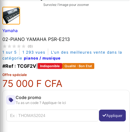
Survolez l'image pour zoomer
Yamaha
02-PIANO YAMAHA PSR-E213
(0)
|
|
1 sur 5
1 293 vues
L'un des meilleures vente dans la
catégorie
pianos / musique
#Ref : TCGF2V
|
Indisponible
Qualité : Bon Etat
Offre spéciale
75 000 F CFA
Code promo
Tu as un code ? Applique-le ici
Appliquer