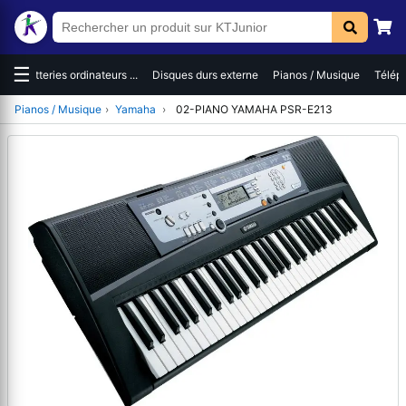
☰
es
Batteries ordinateurs ...
Disques durs externe
Pianos / Musique
Téléph
Pianos / Musique
›
Yamaha
›
02-PIANO YAMAHA PSR-E213