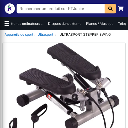
☰
es
Batteries ordinateurs ...
Disques durs externe
Pianos / Musique
Téléph
Appareils de sport
›
Ultrasport
›
ULTRASPORT STEPPER SWING