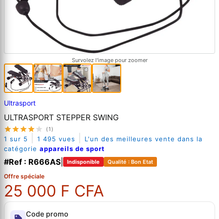
Survolez l'image pour zoomer
Ultrasport
ULTRASPORT STEPPER SWING
(1)
|
|
1 sur 5
1 495 vues
L'un des meilleures vente dans la
catégorie
appareils de sport
#Ref : R666AS
|
Indisponible
Qualité : Bon Etat
Offre spéciale
25 000 F CFA
Code promo