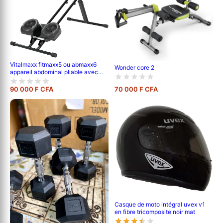
Vitalmaxx fitmaxx5 ou abmaxx6
Wonder core 2
appareil abdominal pliable avec
ordinateur d'entraînement |
appareil de fitness pour débutants
90 000 F CFA
70 000 F CFA
et avancés, entraîne presque tout
le corps | 5 niveaux de difficulté
Casque de moto intégral uvex v1
en fibre tricomposite noir mat