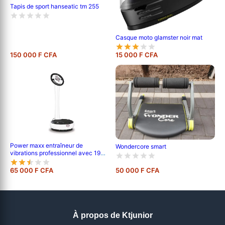
Tapis de sport hanseatic tm 255
Casque moto glamster noir mat
150 000 F CFA
15 000 F CFA
Power maxx entraîneur de
Wondercore smart
vibrations professionnel avec 19
niveaux de vitesse
65 000 F CFA
50 000 F CFA
À propos de Ktjunior