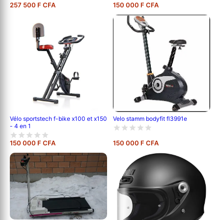
fréquence cardiaque, programmes
257 500 F CFA
150 000 F CFA
d'entraînement, silencieux et sans
entretien
Vélo sportstech f-bike x100 et x150
Velo stamm bodyfit fl3991e
- 4 en 1
150 000 F CFA
150 000 F CFA