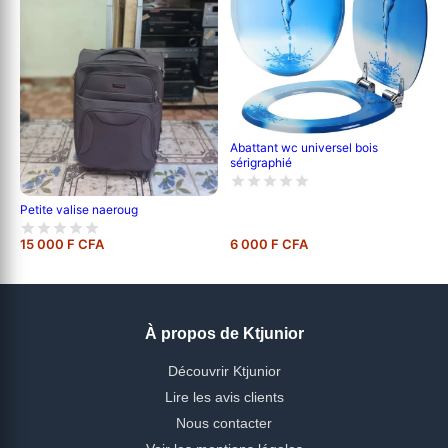
Abattant wc universel bois
sérigraphié
Petite valise naeroug
15 000 F CFA
6 000 F CFA
À propos de Ktjunior
Découvrir Ktjunior
Lire les avis clients
Nous contacter