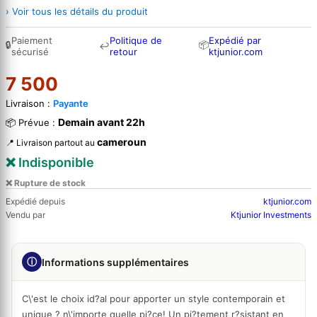
› Voir tous les détails du produit
Paiement
Politique de
Expédié par
🔒
📦
↩
sécurisé
retour
ktjunior.com
7 500
Livraison :
Payante
Demain avant 22h
📦 Prévue :
cameroun
📍 Livraison partout au
❌ Indisponible
❌ Rupture de stock
Expédié depuis
ktjunior.com
Vendu par
Ktjunior Investments
ⓘ
Informations supplémentaires
C\'est le choix id?al pour apporter un style contemporain et
unique ? n\'importe quelle pi?ce! Un pi?tement r?sistant en