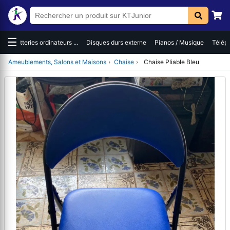
☰
es
Batteries ordinateurs ...
Disques durs externe
Pianos / Musique
Téléph
Ameublements, Salons et Maisons
›
Chaise
›
Chaise Pliable Bleu