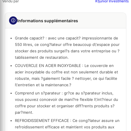
Vendu par
Ktjunior Investments
ⓘ
Informations supplémentaires
Grande capacit?
: avec une capacit? impressionnante de
550 litres, ce cong?lateur offre beaucoup d\'espace pour
stocker des produits surgel?s dans votre entreprise ou ?
tablissement de restauration.
COUVERCLE EN ACIER INOXYDABLE
: Le couvercle en
acier inoxydable du coffre est non seulement durable et
robuste, mais ?galement facile ? nettoyer, ce qui facilite
l\'entretien et la maintenance.?
Comprend un s?parateur
: gr?ce au s?parateur inclus,
vous pouvez concevoir de mani?re flexible l\'int?rieur du
coffre pour stocker et organiser diff?rents produits s?
par?ment.
REFROIDISSEMENT EFFICACE
: Ce cong?lateur assure un
refroidissement efficace et maintient vos produits aux