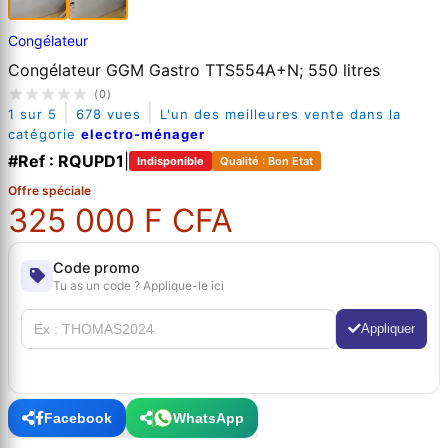
Congélateur
Congélateur GGM Gastro TTS554A+N; 550 litres
(0)
|
|
1 sur 5
678 vues
L'un des meilleures vente dans la
catégorie
electro-ménager
#Ref : RQUPD1
|
Indisponible
Qualité : Bon Etat
Offre spéciale
325 000 F CFA
Code promo
Tu as un code ? Applique-le ici
Appliquer
Facebook
WhatsApp