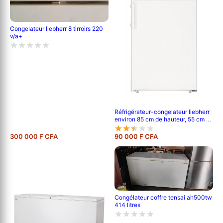
Congelateur liebherr 8 tirroirs 220
v/a+
Réfrigérateur-congelateur liebherr
environ 85 cm de hauteur, 55 cm de
largeur, et 62 cm de profondeur
300 000 F CFA
90 000 F CFA
Congélateur coffre tensai ah500tw
414 litres