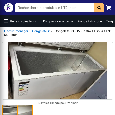
☰
es
Batteries ordinateurs ...
Disques durs externe
Pianos / Musique
Téléph
Electro-ménager
›
Congélateur
›
Congélateur GGM Gastro TTS554A+N;
550 litres
Survolez l'image pour zoomer