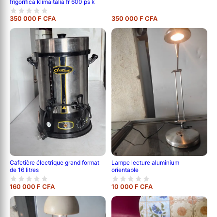
frigorifica klimaitalia fr 600 ps k
350 000 F CFA
350 000 F CFA
Cafetière électrique grand format
Lampe lecture aluminium
de 16 litres
orientable
160 000 F CFA
10 000 F CFA