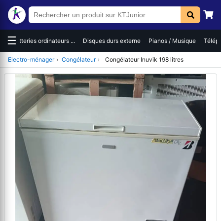
☰
es
Batteries ordinateurs ...
Disques durs externe
Pianos / Musique
Téléph
Electro-ménager
›
Congélateur
›
Congélateur Inuvik 198 litres