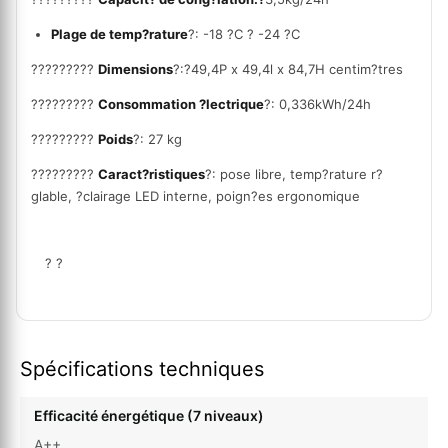
Plage de temp?rature
?: -18 ?C ? -24 ?C
?
????????
Dimensions
?:?
49,4P x 49,4l x 84,7H centim?tres
?
????????
Consommation ?lectrique
?: 0,336kWh/24h
?
????????
Poids
?: 27 kg
?
????????
Caract?ristiques
?: pose libre, temp?rature r?
glable, ?clairage LED interne, poign?es ergonomique
? ?
Spécifications techniques
Efficacité énergétique (7 niveaux)
A++