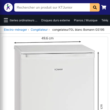
☰
es
Batteries ordinateurs ...
Disques durs externe
Pianos / Musique
Téléph
Electro-ménager
›
Congélateur
›
congelateur70L blanc Bomann GS195