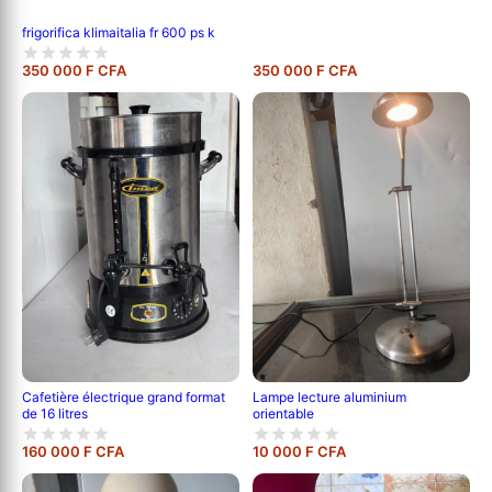
frigorifica klimaitalia fr 600 ps k
350 000 F CFA
350 000 F CFA
Cafetière électrique grand format
Lampe lecture aluminium
de 16 litres
orientable
160 000 F CFA
10 000 F CFA