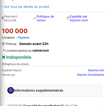
› Voir tous les détails du produit
Paiement
Politique de
Expédié par
🔒
📦
↩
sécurisé
retour
ktjunior.com
100 000
Livraison :
Payante
Demain avant 22h
📦 Prévue :
cameroun
📍 Livraison partout au
❌ Indisponible
❌ Rupture de stock
Expédié depuis
ktjunior.com
Vendu par
Ktjunior Investments
ⓘ
Informations supplémentaires
?
????????
Capacit? de cong?lation
:?
3,5kg/24h