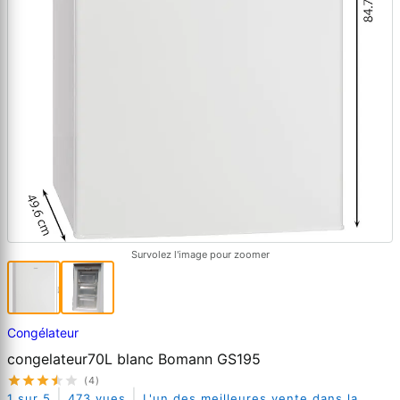
Survolez l'image pour zoomer
Congélateur
congelateur70L blanc Bomann GS195
(4)
|
|
1 sur 5
473 vues
L'un des meilleures vente dans la