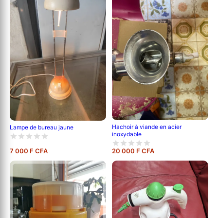
Hachoir à viande en acier
Lampe de bureau jaune
inoxydable
7 000 F CFA
20 000 F CFA