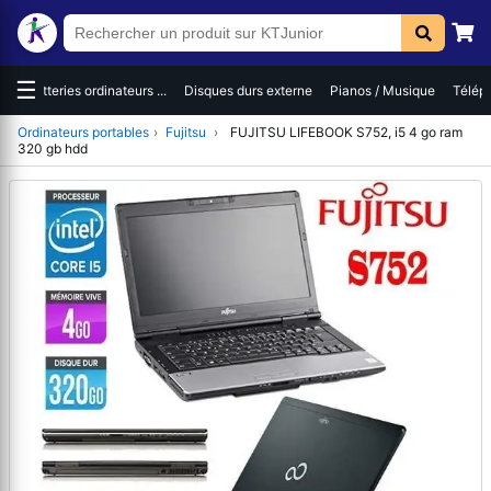
☰
es
Batteries ordinateurs ...
Disques durs externe
Pianos / Musique
Téléph
Ordinateurs portables
›
Fujitsu
›
FUJITSU LIFEBOOK S752, i5 4 go ram
320 gb hdd