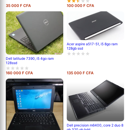
35 000 F CFA
100 000 F CFA
Acer aspire a517-51, i5 8go ram
128gb ssd
Dell latitude 7390, i5 4go ram
128ssd
160 000 F CFA
135 000 F CFA
Dell precision m6400, core 2 duo 8
gb 320 gb hdd