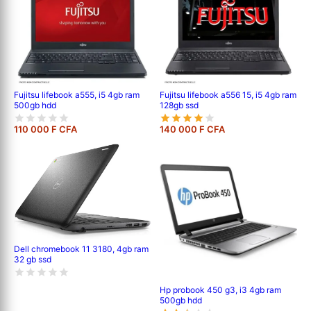
Fujitsu lifebook a555, i5 4gb ram
Fujitsu lifebook a556 15, i5 4gb ram
500gb hdd
128gb ssd
110 000 F CFA
140 000 F CFA
Dell chromebook 11 3180, 4gb ram
32 gb ssd
Hp probook 450 g3, i3 4gb ram
500gb hdd