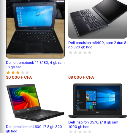
Dell precision m6400, core 2 duo 8
gb 320 gb hdd
Dell chromebook 11 3180, 4 gb ram
16 gb ssd
30 000 F CFA
69 000 F CFA
Dell inspiron 3576, i7 8 gb ram
1000 gb hdd
Dell precision m4600, i7 8 gb 320
gb hdd