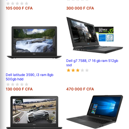
105 000 F CFA
300 000 F CFA
Dell g7 7588, i7 16 gb ram 512gb
ssd
Dell latitude 3590, i3 ram 8gb
500gb hdd
130 000 F CFA
470 000 F CFA