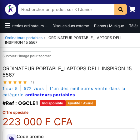
☰
es
Batteries ordinateurs ...
Disques durs externe
Pianos / Musique
Téléph
Ordinateurs portables
›
ORDINATEUR PORTABLE_LAPTOPS DELL
INSPIRON 15 5567
Survolez l'image pour zoomer
ORDINATEUR PORTABLE_LAPTOPS DELL INSPIRON 15
5567
(1)
|
|
1 sur 5
572 vues
L'un des meilleures vente dans la
catégorie
ordinateurs portables
#Ref : OGCLE1
|
Indisponible
Qualité : Avarié
Offre spéciale
223 000 F CFA
Code promo