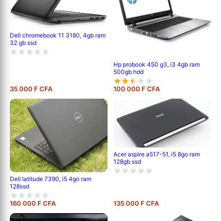
Dell chromebook 11 3180, 4gb ram
32 gb ssd
Hp probook 450 g3, i3 4gb ram
500gb hdd
35 000 F CFA
100 000 F CFA
Acer aspire a517-51, i5 8go ram
128gb ssd
Dell latitude 7390, i5 4go ram
128ssd
160 000 F CFA
135 000 F CFA