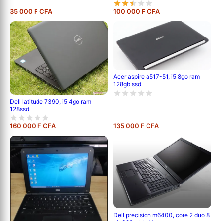
35 000 F CFA
100 000 F CFA
Acer aspire a517-51, i5 8go ram
128gb ssd
Dell latitude 7390, i5 4go ram
128ssd
160 000 F CFA
135 000 F CFA
Dell precision m6400, core 2 duo 8