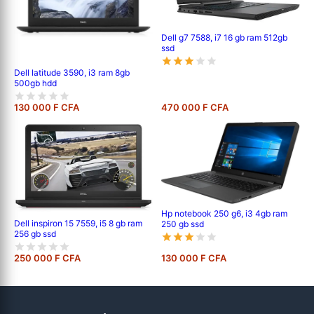
Dell g7 7588, i7 16 gb ram 512gb
ssd
Dell latitude 3590, i3 ram 8gb
500gb hdd
130 000 F CFA
470 000 F CFA
Hp notebook 250 g6, i3 4gb ram
Dell inspiron 15 7559, i5 8 gb ram
250 gb ssd
256 gb ssd
250 000 F CFA
130 000 F CFA