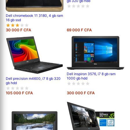
gb 320 gb hdd
Dell chromebook 11 3180, 4 gb ram
16 gb ssd
30 000 F CFA
69 000 F CFA
Dell inspiron 3576, i7 8 gb ram
1000 gb hdd
Dell precision m4600, i7 8 gb 320
gb hdd
105 000 F CFA
300 000 F CFA