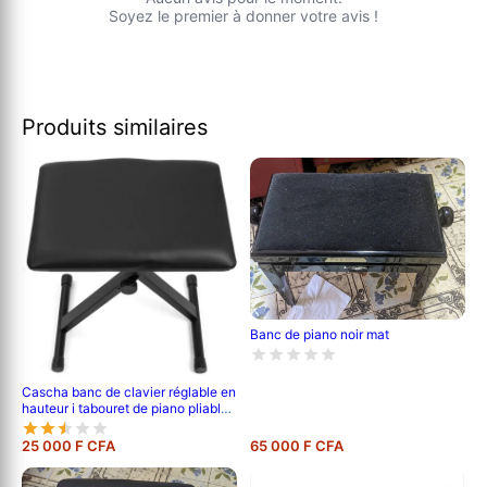
Soyez le premier à donner votre avis !
Produits similaires
Banc de piano noir mat
Cascha banc de clavier réglable en
hauteur i tabouret de piano pliable i
banc de piano rembourré & facile à
nettoyer i recouvert de simili cuir
25 000 F CFA
65 000 F CFA
noir mat