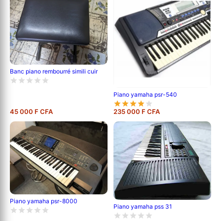
Banc piano rembourré simili cuir
Piano yamaha psr-540
45 000 F CFA
235 000 F CFA
Piano yamaha psr-8000
Piano yamaha pss 31