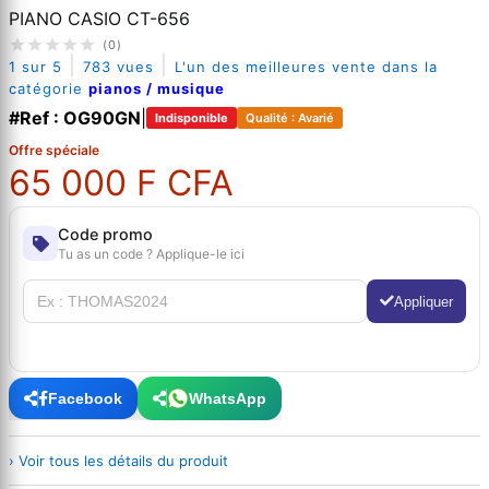
PIANO CASIO CT-656
(0)
|
|
1 sur 5
783 vues
L'un des meilleures vente dans la
catégorie
pianos / musique
#Ref : OG90GN
|
Indisponible
Qualité : Avarié
Offre spéciale
65 000 F CFA
Code promo
Tu as un code ? Applique-le ici
Appliquer
Facebook
WhatsApp
› Voir tous les détails du produit