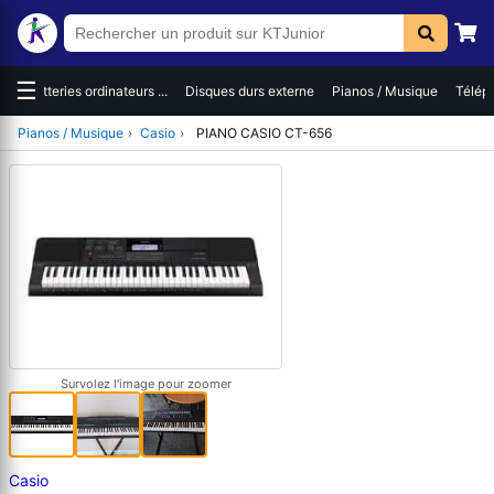
☰
es
Batteries ordinateurs ...
Disques durs externe
Pianos / Musique
Téléph
Pianos / Musique
›
Casio
›
PIANO CASIO CT-656
Survolez l'image pour zoomer
Casio