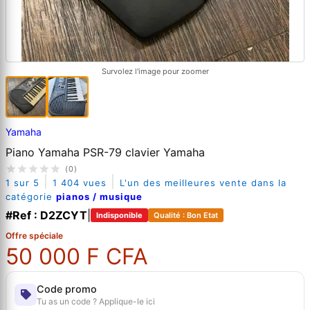
Survolez l'image pour zoomer
Yamaha
Piano Yamaha PSR-79 clavier Yamaha
(0)
|
|
1 sur 5
1 404 vues
L'un des meilleures vente dans la
catégorie
pianos / musique
#Ref : D2ZCYT
|
Indisponible
Qualité : Bon Etat
Offre spéciale
50 000 F CFA
Code promo
Tu as un code ? Applique-le ici