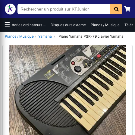
☰
es
Batteries ordinateurs ...
Disques durs externe
Pianos / Musique
Téléph
Pianos / Musique
›
Yamaha
›
Piano Yamaha PSR-79 clavier Yamaha