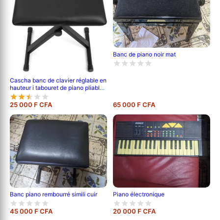
Banc de piano noir mat
Cascha banc de clavier réglable en
hauteur i tabouret de piano pliable i
banc de piano rembourré & facile à
nettoyer i recouvert de simili cuir
25 000 F CFA
65 000 F CFA
noir mat
Banc piano rembourré simili cuir
Piano électronique
45 000 F CFA
20 000 F CFA