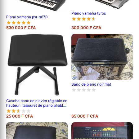
Piano yamaha tyros
Piano yamaha psr-s670
530 000 F CFA
300 000 F CFA
Banc de piano noir mat
Cascha banc de clavier réglable en
hauteur i tabouret de piano pliable i
banc de piano rembourré & facile à
nettoyer i recouvert de simili cuir
25 000 F CFA
65 000 F CFA
noir mat