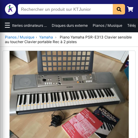
☰
es
Batteries ordinateurs ...
Disques durs externe
Pianos / Musique
Téléph
Pianos / Musique
›
Yamaha
›
Piano Yamaha PSR-E313 Clavier sensible
au toucher Clavier portable Rec à 2 pistes