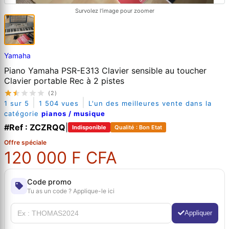
Survolez l'image pour zoomer
Yamaha
Piano Yamaha PSR-E313 Clavier sensible au toucher
Clavier portable Rec à 2 pistes
(2)
|
|
1 sur 5
1 504 vues
L'un des meilleures vente dans la
catégorie
pianos / musique
#Ref : ZCZRQQ
|
Indisponible
Qualité : Bon Etat
Offre spéciale
120 000 F CFA
Code promo
Tu as un code ? Applique-le ici
Appliquer