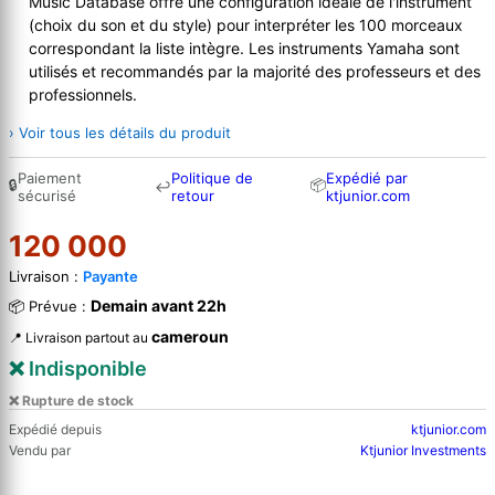
Music Database offre une configuration idéale de l'instrument
(choix du son et du style) pour interpréter les 100 morceaux
correspondant la liste intègre. Les instruments Yamaha sont
utilisés et recommandés par la majorité des professeurs et des
professionnels.
› Voir tous les détails du produit
Paiement
Politique de
Expédié par
🔒
📦
↩
sécurisé
retour
ktjunior.com
120 000
Livraison :
Payante
Demain avant 22h
📦 Prévue :
cameroun
📍 Livraison partout au
❌ Indisponible
❌ Rupture de stock
Expédié depuis
ktjunior.com
Vendu par
Ktjunior Investments