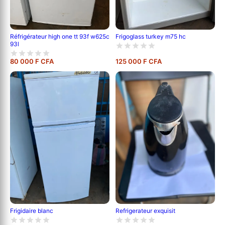
Réfrigérateur high one tt 93f w625c
Frigoglass turkey m75 hc
93l
80 000 F CFA
125 000 F CFA
Frigidaire blanc
Refrigerateur exquisit