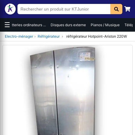
☰
es
Batteries ordinateurs ...
Disques durs externe
Pianos / Musique
Téléph
Electro-ménager
›
Réfrigérateur
›
réfrigérateur Hotpoint-Ariston 220W