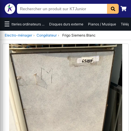
☰
es
Batteries ordinateurs ...
Disques durs externe
Pianos / Musique
Téléph
Electro-ménager
›
Congélateur
›
Frigo Siemens Blanc