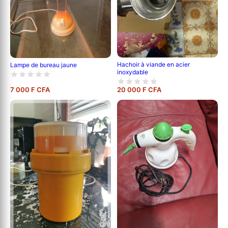
Hachoir à viande en acier
Lampe de bureau jaune
inoxydable
7 000 F CFA
20 000 F CFA