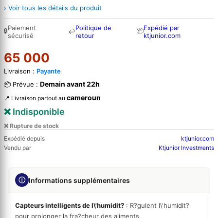
› Voir tous les détails du produit
Paiement
Politique de
Expédié par
🔒
📦
↩
sécurisé
retour
ktjunior.com
65 000
Livraison :
Payante
Demain avant 22h
📦 Prévue :
cameroun
📍 Livraison partout au
❌ Indisponible
❌ Rupture de stock
Expédié depuis
ktjunior.com
Vendu par
Ktjunior Investments
ⓘ
Informations supplémentaires
Capteurs intelligents de l\'humidit?
: R?gulent l\'humidit?
pour prolonger la fra?cheur des aliments