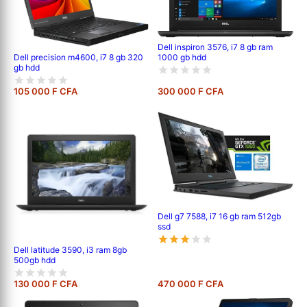
Dell inspiron 3576, i7 8 gb ram
1000 gb hdd
Dell precision m4600, i7 8 gb 320
gb hdd
105 000 F CFA
300 000 F CFA
Dell g7 7588, i7 16 gb ram 512gb
ssd
Dell latitude 3590, i3 ram 8gb
500gb hdd
130 000 F CFA
470 000 F CFA