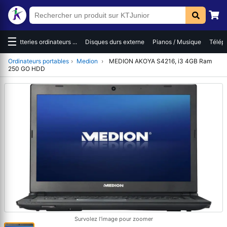
☰
es
Batteries ordinateurs ...
Disques durs externe
Pianos / Musique
Téléph
Ordinateurs portables
›
Medion
›
MEDION AKOYA S4216, i3 4GB Ram
250 GO HDD
Survolez l'image pour zoomer