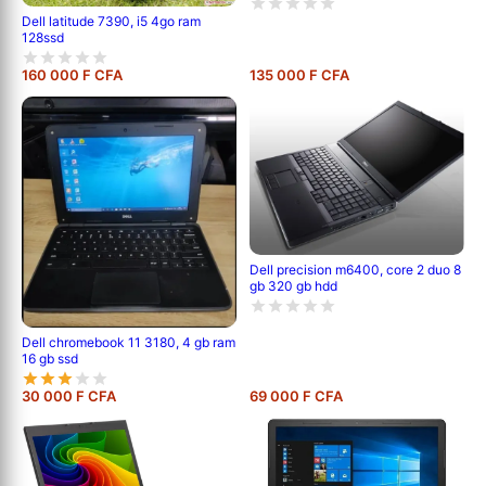
Dell latitude 7390, i5 4go ram
128ssd
160 000 F CFA
135 000 F CFA
Dell precision m6400, core 2 duo 8
gb 320 gb hdd
Dell chromebook 11 3180, 4 gb ram
16 gb ssd
30 000 F CFA
69 000 F CFA