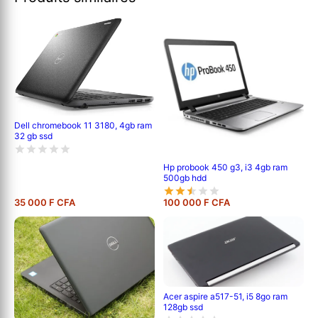
Dell chromebook 11 3180, 4gb ram
32 gb ssd
Hp probook 450 g3, i3 4gb ram
500gb hdd
35 000 F CFA
100 000 F CFA
Acer aspire a517-51, i5 8go ram
128gb ssd