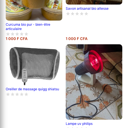
Savon artisanal bio altesse
Curcuma bio pur - bien-être
articulaire
1 000 F CFA
1 000 F CFA
Oreiller de massage quigg shiatsu
Lampe uv philips