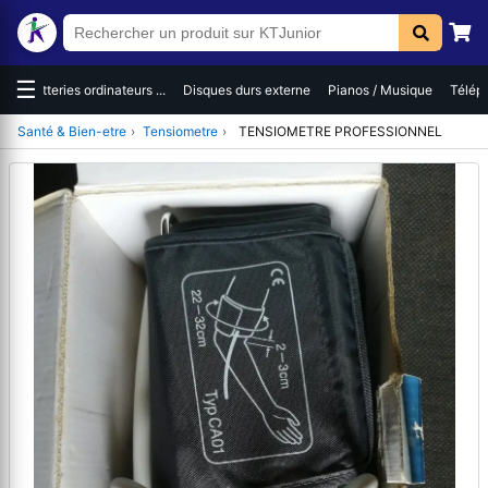
☰
es
Batteries ordinateurs ...
Disques durs externe
Pianos / Musique
Téléph
Santé & Bien-etre
›
Tensiometre
›
TENSIOMETRE PROFESSIONNEL