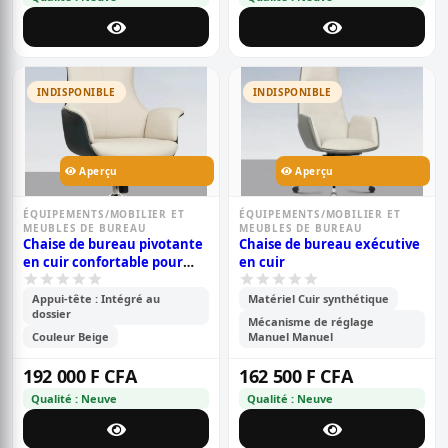
INDISPONIBLE
INDISPONIBLE
Aperçu
Aperçu
ÉQUIPEMENTS/MOBILIER ET
ÉQUIPEMENTS/MOBILIER ET
MEUBLES DE BUREAU
MEUBLES DE BUREAU
Chaise de bureau pivotante
Chaise de bureau exécutive
en cuir confortable pour
en cuir
patron, idéale pour les
longues sessions assises
Appui-tête : Intégré au
Matériel Cuir synthétique
dossier
Mécanisme de réglage
Couleur Beige
Manuel Manuel
192 000 F CFA
162 500 F CFA
Qualité : Neuve
Qualité : Neuve