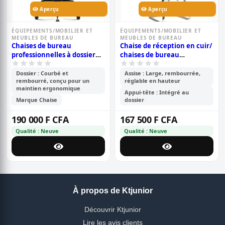
Aperçu
Aperçu
ÉQUIPEMENTS/MOBILIER ET
ÉQUIPEMENTS/MOBILIER ET
MEUBLES DE BUREAU
MEUBLES DE BUREAU
Chaises de bureau
Chaise de réception en cuir/
professionnelles à dossier
chaises de bureau
haut rembourrées en cuir
professionnel à domicile
design
Dossier : Courbé et
Assise : Large, rembourrée,
rembourré, conçu pour un
réglable en hauteur
maintien ergonomique
Appui-tête : Intégré au
Marque Chaise
dossier
190 000 F CFA
167 500 F CFA
Qualité : Neuve
Qualité : Neuve
À propos de Ktjunior
Découvrir Ktjunior
Lire les avis clients