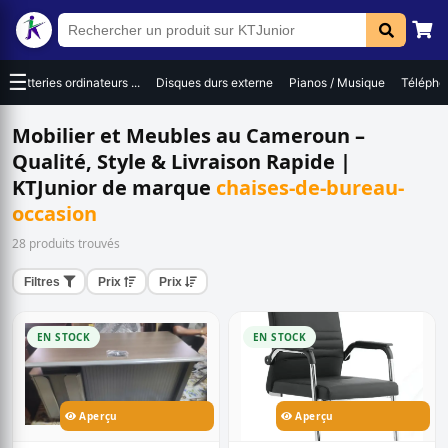
☰
Batteries ordinateurs ...
Disques durs externe
Pianos / Musique
Téléphon
Mobilier et Meubles au Cameroun –
Qualité, Style & Livraison Rapide |
KTJunior de marque
chaises-de-bureau-
occasion
28 produits trouvés
Filtres
Prix
Prix
EN STOCK
EN STOCK
Aperçu
Aperçu