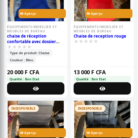
Aperçu
Aperçu
ÉQUIPEMENTS/MOBILIER ET
ÉQUIPEMENTS/MOBILIER ET
MEUBLES DE BUREAU
MEUBLES DE BUREAU
chaise de réception
Chaise de reception rouge
confortable avec dossier
robuste bleu
Type de produit: Chaise
Couleur : Bleu
20 000 F CFA
13 000 F CFA
Qualité : Bon Etat
Qualité : Bon Etat
INDISPONIBLE
INDISPONIBLE
Aperçu
Aperçu