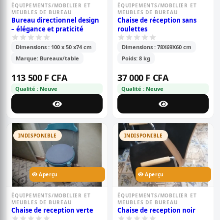
ÉQUIPEMENTS/MOBILIER ET
ÉQUIPEMENTS/MOBILIER ET
MEUBLES DE BUREAU
MEUBLES DE BUREAU
Bureau directionnel design
Chaise de réception sans
– élégance et praticité
roulettes
Dimensions : 100 x 50 x74 cm
Dimensions : 78X69X60 cm
Marque: Bureaux/table
Poids: 8 kg
113 500 F CFA
37 000 F CFA
Qualité : Neuve
Qualité : Neuve
INDISPONIBLE
INDISPONIBLE
Aperçu
Aperçu
ÉQUIPEMENTS/MOBILIER ET
ÉQUIPEMENTS/MOBILIER ET
MEUBLES DE BUREAU
MEUBLES DE BUREAU
Chaise de reception verte
Chaise de reception noir