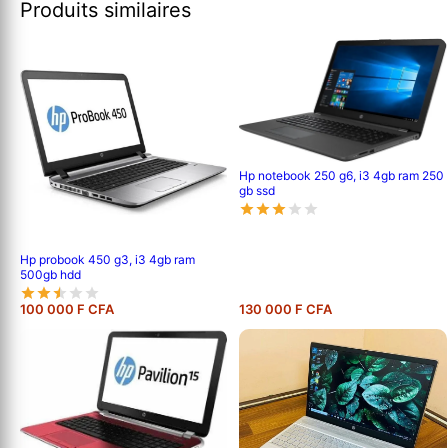
Produits similaires
Hp notebook 250 g6, i3 4gb ram 250
gb ssd
Hp probook 450 g3, i3 4gb ram
500gb hdd
100 000 F CFA
130 000 F CFA