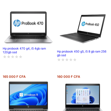
Hp probook 470 g4, i5 4gb ram
Hp probook 450 g5, i5 8 gb ram 256
120gb ssd
gb ssd
165 000 F CFA
160 000 F CFA