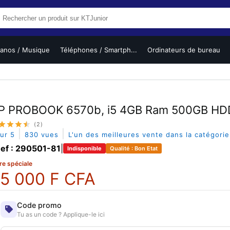
ianos / Musique
Téléphones / Smartph...
Ordinateurs de bureau
D
P PROBOOK 6570b, i5 4GB Ram 500GB HD
(2)
|
|
sur 5
830 vues
L'un des meilleures vente dans la catégori
ef : 290501-81
|
Indisponible
Qualité : Bon Etat
re spéciale
5 000 F CFA
Code promo
Tu as un code ? Applique-le ici