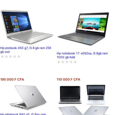
Hp probook 450 g7, i5 8 gb ram 256
gb ssd
Hp notebook 17-x062sa, i5 8gb ram
1000 gb hdd
195 000 F CFA
110 000 F CFA
Hp elitebook 840 g5, i5 8go ram