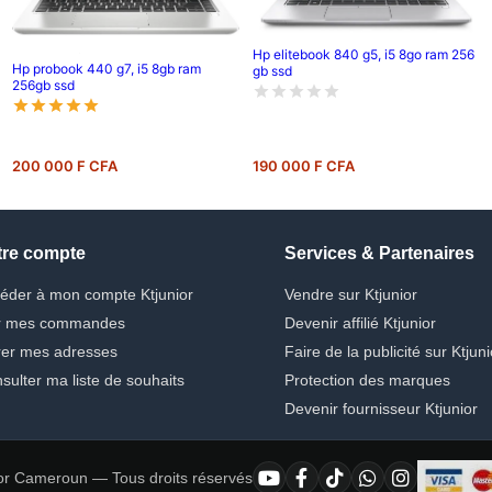
Hp elitebook 840 g5, i5 8go ram 256
Hp probook 440 g7, i5 8gb ram
gb ssd
256gb ssd
200 000 F CFA
190 000 F CFA
tre compte
Services & Partenaires
éder à mon compte Ktjunior
Vendre sur Ktjunior
r mes commandes
Devenir affilié Ktjunior
er mes adresses
Faire de la publicité sur Ktjuni
sulter ma liste de souhaits
Protection des marques
Devenir fournisseur Ktjunior
or Cameroun — Tous droits réservés