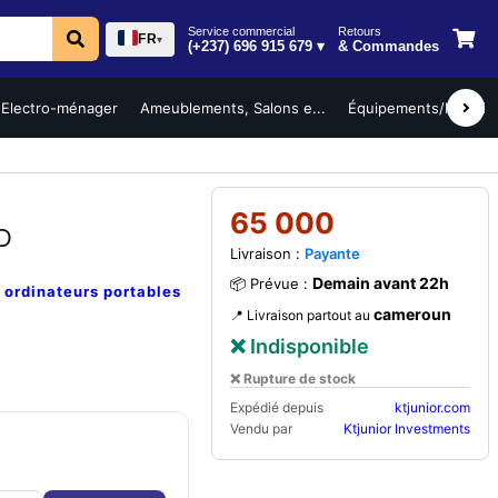
Service commercial
Retours
FR
▾
(+237) 696 915 679 ▾
& Commandes
Electro-ménager
Ameublements, Salons e...
Équipements/Mobilier 
65 000
D
Livraison :
Payante
Demain avant 22h
📦 Prévue :
e
ordinateurs portables
cameroun
📍 Livraison partout au
❌ Indisponible
❌ Rupture de stock
Expédié depuis
ktjunior.com
Vendu par
Ktjunior Investments