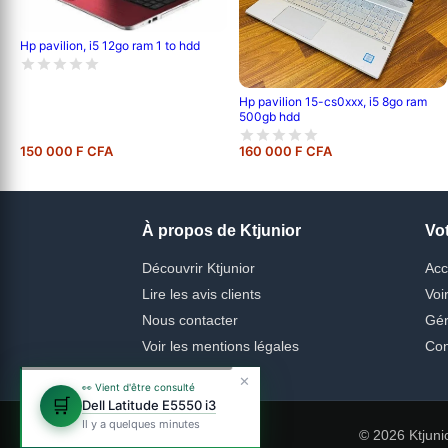
Hp pavilion, i5 12go ram 1 to hdd
Hp pavilion 15-cs0xxx, i5 8go ram
500gb hdd
150 000 F CFA
160 000 F CFA
À propos de Ktjunior
Vo
Découvrir Ktjunior
Acc
Lire les avis clients
Voi
Nous contacter
Gér
Voir les mentions légales
Con
✕
👀 Vient d'être consulté
🛒
Dell Latitude E5550 i3
Il y a quelques minutes
© 2026 Ktjuni