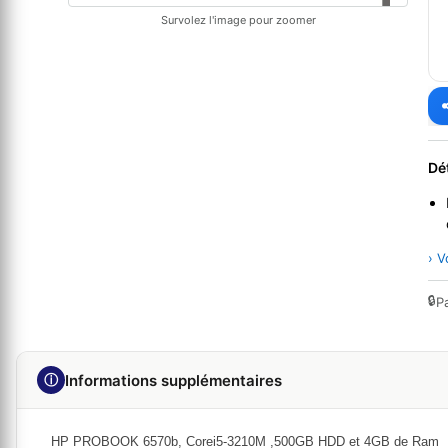
Survolez l'image pour zoomer
Dé
› V
🔒
P
ⓘ
Informations supplémentaires
HP PROBOOK 6570b, Corei5-3210M ,500GB HDD et 4GB de Ram