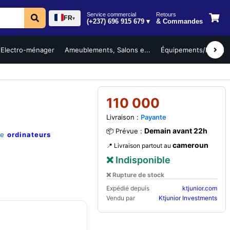
Service commercial
Retours
FR
▾
(+237) 696 915 679 ▾
& Commandes
Electro-ménager
Ameublements, Salons e...
Équipements/Mobilier 
110 000
Livraison :
Payante
Demain avant 22h
📦 Prévue :
ie
ordinateurs
cameroun
📍 Livraison partout au
❌ Indisponible
❌ Rupture de stock
Expédié depuis
ktjunior.com
Vendu par
Ktjunior Investments