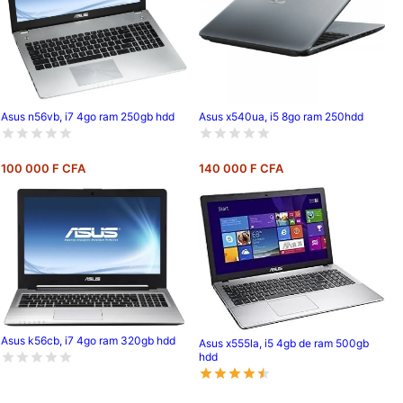
Asus n56vb, i7 4go ram 250gb hdd
Asus x540ua, i5 8go ram 250hdd
100 000 F CFA
140 000 F CFA
Asus k56cb, i7 4go ram 320gb hdd
Asus x555la, i5 4gb de ram 500gb
hdd