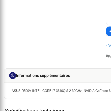
› V
🔒
P
ⓘ
Informations supplémentaires
ASUS R500V INTEL CORE i7-3610QM 2.30GHz, NVIDIA GeForce 63
Spécifications techniques