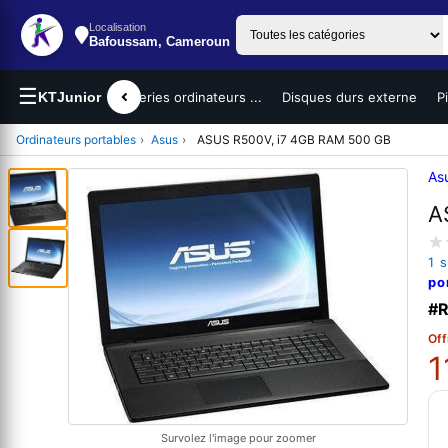
Localisation
Bafoussam, Cameroun
☰
teurs portables
KTJunior
Batteries ordinateurs ...
Disques durs externe
P
Ordinateurs portables
›
Asus
›
ASUS R500V, i7 4GB RAM 500 GB
As
A
1 
po
#R
Off
1
Survolez l'image pour zoomer