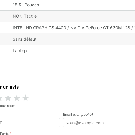
15.5'' Pouces
NON Tactile
INTEL HD GRAPHICS 4400 / NVIDIA GeForce GT 630M 128 /
Sans défaut
Laptop
r un avis
★
★
★
★
pour noter
Email
(non publié)
 l'avis
*