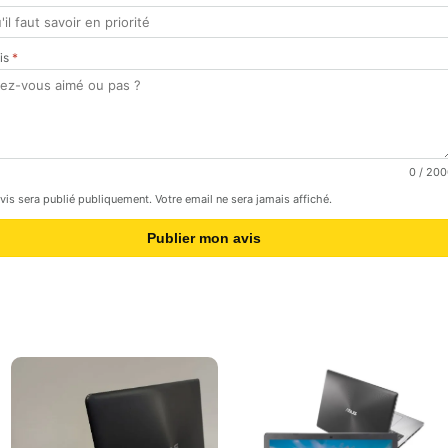
vis
*
0
/ 200
avis sera publié publiquement. Votre email ne sera jamais affiché.
Publier mon avis