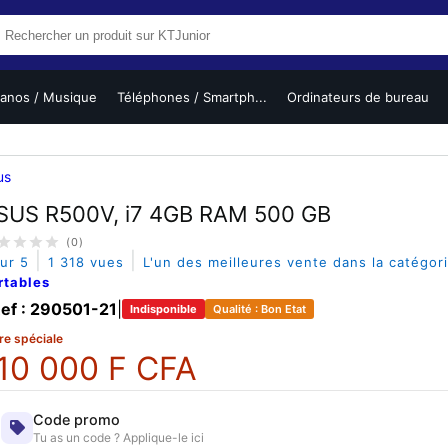
ianos / Musique
Téléphones / Smartph...
Ordinateurs de bureau
us
SUS R500V, i7 4GB RAM 500 GB
(0)
|
|
sur 5
1 318 vues
L'un des meilleures vente dans la catégor
rtables
ef : 290501-21
|
Indisponible
Qualité : Bon Etat
re spéciale
10 000 F CFA
Code promo
Tu as un code ? Applique-le ici