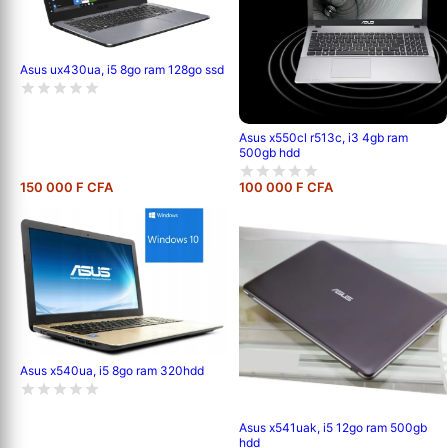
Asus ux430ua, i5 8go ram 128go ssd
Asus x550cl r513c, i3 4gb ram
500gb hdd
150 000 F CFA
100 000 F CFA
Asus x540ua, i5 8go ram 320hdd
Asus x541uak, i5 12go ram 500gb
hdd