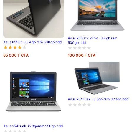
Asus x550cc x75v, i3 4gb ram
Asus k550cl, i5 4gb ram 500gb hdd
500gb hdd
85 000 F CFA
100 000 F CFA
Asus x541uak, i5 8go ram 320go hdd
Asus x541uak, i5 8goram 250go hdd