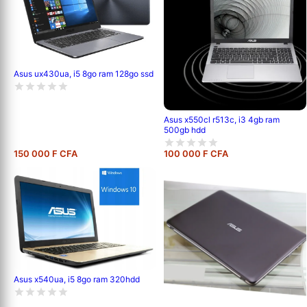
Asus ux430ua, i5 8go ram 128go ssd
Asus x550cl r513c, i3 4gb ram
500gb hdd
150 000 F CFA
100 000 F CFA
Asus x540ua, i5 8go ram 320hdd