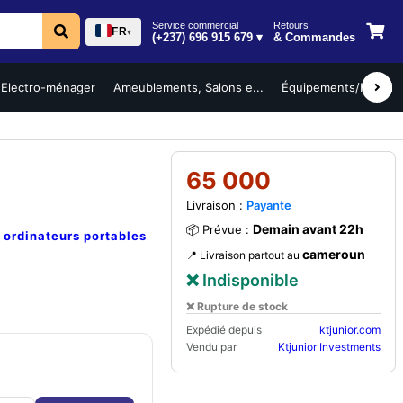
Service commercial
Retours
FR
▾
(+237) 696 915 679 ▾
& Commandes
Electro-ménager
Ameublements, Salons e...
Équipements/Mobilier 
65 000
Livraison :
Payante
Demain avant 22h
📦 Prévue :
e
ordinateurs portables
cameroun
📍 Livraison partout au
❌ Indisponible
❌ Rupture de stock
Expédié depuis
ktjunior.com
Vendu par
Ktjunior Investments