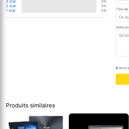
3 star
0%
2 star
0%
Titre de
1 star
0%
Votre a
🔒 Votre 
Produits similaires