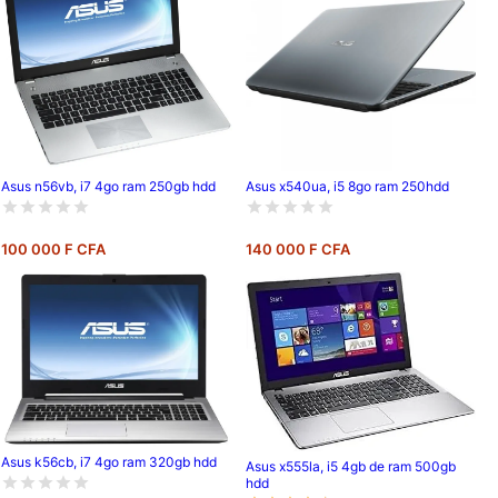
Asus n56vb, i7 4go ram 250gb hdd
Asus x540ua, i5 8go ram 250hdd
100 000 F CFA
140 000 F CFA
Asus k56cb, i7 4go ram 320gb hdd
Asus x555la, i5 4gb de ram 500gb
hdd