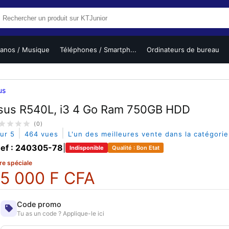
ianos / Musique
Téléphones / Smartph...
Ordinateurs de bureau
us
sus R540L, i3 4 Go Ram 750GB HDD
(0)
|
|
sur 5
464 vues
L'un des meilleures vente dans la catégori
ef : 240305-78
|
Indisponible
Qualité : Bon Etat
re spéciale
5 000 F CFA
Code promo
Tu as un code ? Applique-le ici