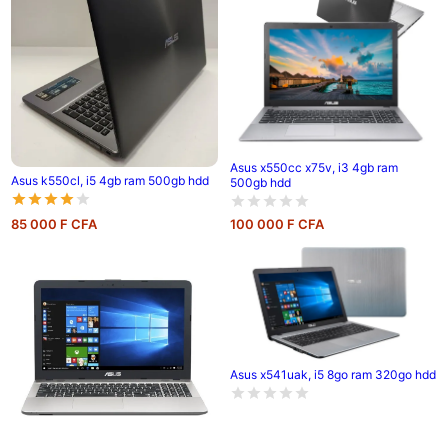
Asus x550cc x75v, i3 4gb ram
Asus k550cl, i5 4gb ram 500gb hdd
500gb hdd
85 000 F CFA
100 000 F CFA
Asus x541uak, i5 8go ram 320go hdd