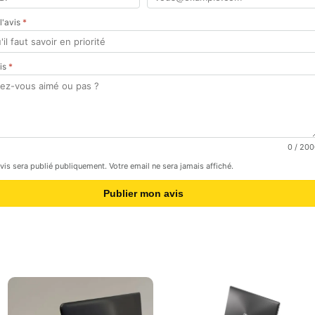
 l'avis
*
vis
*
0
/ 200
avis sera publié publiquement. Votre email ne sera jamais affiché.
Publier mon avis