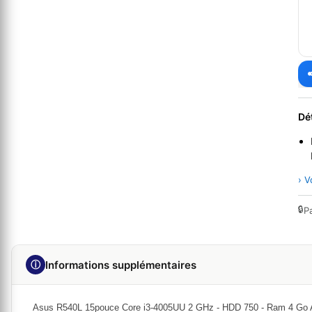
Dé
› V
🔒
P
ⓘ
Informations supplémentaires
Asus R540L 15pouce Core i3-4005UU 2 GHz - HDD 750 - Ram 4 Go 