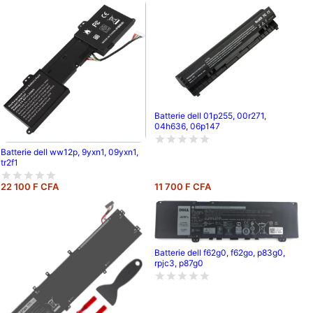
Batterie dell 01p255, 00r271,
04h636, 06p147
Batterie dell ww12p, 9yxn1, 09yxn1,
tr2f1
22 100 F CFA
11 700 F CFA
Batterie dell f62g0, f62go, p83g0,
rpjc3, p87g0