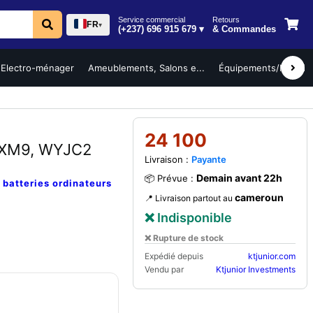
Service commercial
Retours
FR
▾
(+237) 696 915 679 ▾
& Commandes
Electro-ménager
Ameublements, Salons e...
Équipements/Mobilier 
24 100
9XM9, WYJC2
Livraison :
Payante
Demain avant 22h
📦 Prévue :
e
batteries ordinateurs
cameroun
📍 Livraison partout au
❌ Indisponible
❌ Rupture de stock
Expédié depuis
ktjunior.com
Vendu par
Ktjunior Investments