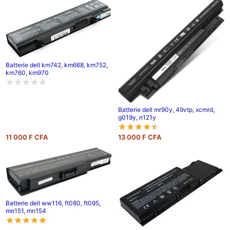
Batterie dell km742, km668, km752,
km760, km970
Batterie dell mr90y, 49vtp, xcmrd,
g019y, n121y
11 000 F CFA
13 000 F CFA
Batterie dell ww116, ft080, ft095,
mn151, mn154