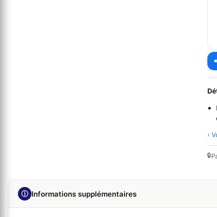
Dé
› V
🔒
P
ⓘ
Informations supplémentaires