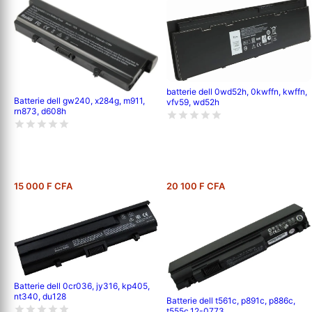
batterie dell 0wd52h, 0kwffn, kwffn,
Batterie dell gw240, x284g, m911,
vfv59, wd52h
rn873, d608h
15 000 F CFA
20 100 F CFA
Batterie dell 0cr036, jy316, kp405,
nt340, du128
Batterie dell t561c, p891c, p886c,
t555c,12-0773