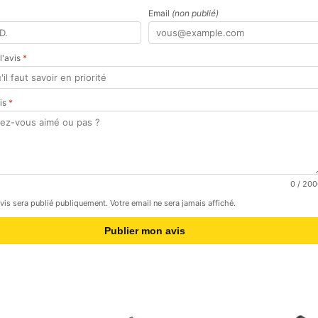
Email
(non publié)
 l'avis
*
vis
*
0
/ 200
avis sera publié publiquement. Votre email ne sera jamais affiché.
Publier mon avis