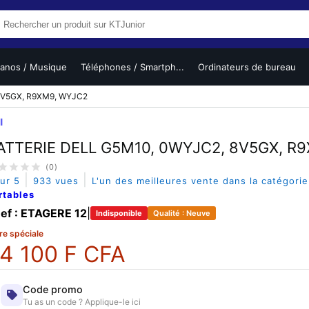
ianos / Musique
Téléphones / Smartph...
Ordinateurs de bureau
8V5GX, R9XM9, WYJC2
l
ATTERIE DELL G5M10, 0WYJC2, 8V5GX, R
(0)
|
|
sur 5
933 vues
L'un des meilleures vente dans la catégori
rtables
ef : ETAGERE 12
|
Indisponible
Qualité : Neuve
re spéciale
4 100 F CFA
Code promo
Tu as un code ? Applique-le ici