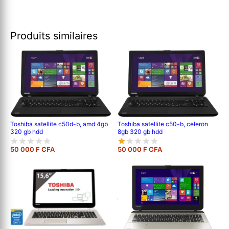
Produits similaires
Toshiba satellite c50d-b, amd 4gb
Toshiba satellite c50-b, celeron
320 gb hdd
8gb 320 gb hdd
50 000 F CFA
50 000 F CFA