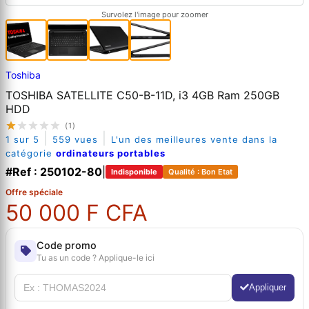
Survolez l'image pour zoomer
Toshiba
TOSHIBA SATELLITE C50-B-11D, i3 4GB Ram 250GB
HDD
(1)
|
|
1 sur 5
559 vues
L'un des meilleures vente dans la
catégorie
ordinateurs portables
#Ref : 250102-80
|
Indisponible
Qualité : Bon Etat
Offre spéciale
50 000 F CFA
Code promo
Tu as un code ? Applique-le ici
Appliquer