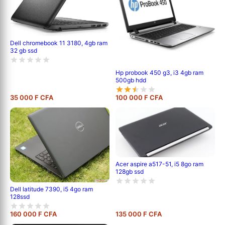
Dell chromebook 11 3180, 4gb ram
32 gb ssd
Hp probook 450 g3, i3 4gb ram
500gb hdd
35 000 F CFA
100 000 F CFA
Acer aspire a517-51, i5 8go ram
128gb ssd
Dell latitude 7390, i5 4go ram
128ssd
160 000 F CFA
135 000 F CFA