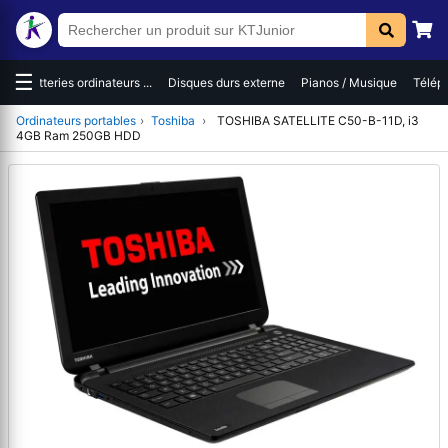
☰
es
Batteries ordinateurs ...
Disques durs externe
Pianos / Musique
Téléph
Ordinateurs portables
›
Toshiba
›
TOSHIBA SATELLITE C50-B-11D, i3
4GB Ram 250GB HDD