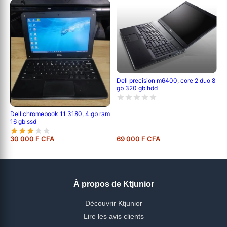
Dell precision m6400, core 2 duo 8
gb 320 gb hdd
Dell chromebook 11 3180, 4 gb ram
16 gb ssd
30 000 F CFA
69 000 F CFA
À propos de Ktjunior
Découvrir Ktjunior
Lire les avis clients