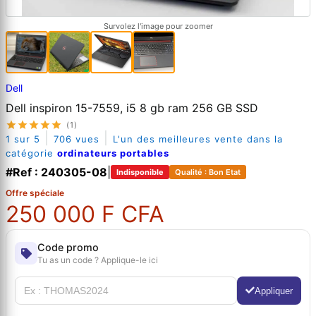
Survolez l'image pour zoomer
Dell
Dell inspiron 15-7559, i5 8 gb ram 256 GB SSD
(1)
|
|
1 sur 5
706 vues
L'un des meilleures vente dans la
catégorie
ordinateurs portables
#Ref : 240305-08
|
Indisponible
Qualité : Bon Etat
Offre spéciale
250 000 F CFA
Code promo
Tu as un code ? Applique-le ici
Appliquer