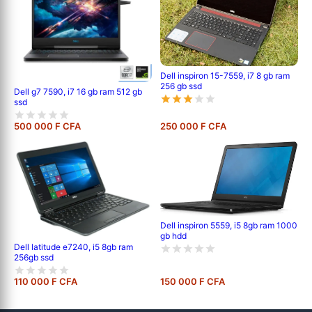
Dell inspiron 15-7559, i7 8 gb ram
256 gb ssd
Dell g7 7590, i7 16 gb ram 512 gb
ssd
500 000 F CFA
250 000 F CFA
Dell inspiron 5559, i5 8gb ram 1000
gb hdd
Dell latitude e7240, i5 8gb ram
256gb ssd
110 000 F CFA
150 000 F CFA