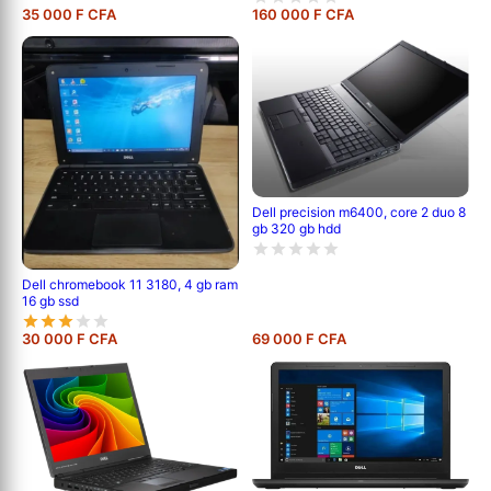
35 000 F CFA
160 000 F CFA
Dell precision m6400, core 2 duo 8
gb 320 gb hdd
Dell chromebook 11 3180, 4 gb ram
16 gb ssd
30 000 F CFA
69 000 F CFA