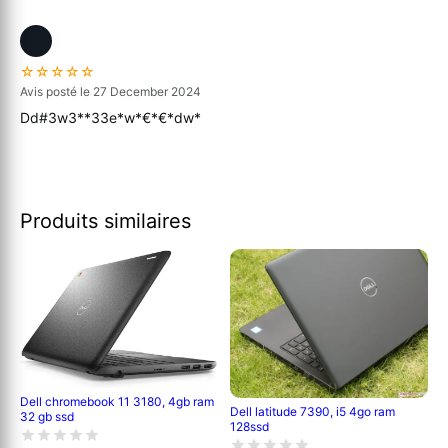
☆☆☆☆☆
Avis posté le 27 December 2024
Dd#3w3**33e*w*€*€*dw*
Produits similaires
Dell chromebook 11 3180, 4gb ram
Dell latitude 7390, i5 4go ram
32 gb ssd
128ssd