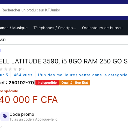
ianos / Musique
Téléphones / Smartph...
Ordinateurs de bureau
 SSD
l
ELL LATITUDE 3590, i5 8GO RAM 250 GO 
(0)
|
|
sur 5
464 vues
L'un des meilleures vente dans la catégori
ef : 250102-70
|
Indisponible
Qualité : Bon Etat
re spéciale
40 000 F CFA
Code promo
Tu as un code ? Applique-le ici