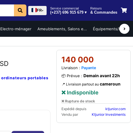
Service commercial
Retours
FR
▾
(+237) 696 915 679 ▾
& Commandes
Electro-ménager
Ameublements, Salons e...
Équipements/Mobilier 
140 000
SSD
Livraison :
Payante
Demain avant 22h
📦 Prévue :
e
ordinateurs portables
cameroun
📍 Livraison partout au
❌ Indisponible
❌ Rupture de stock
Expédié depuis
ktjunior.com
Vendu par
Ktjunior Investments