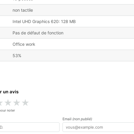
non tactile
Intel UHD Graphics 620: 128 MB
Pas de défaut de fonction
Office work
53%
r un avis
★
★
★
★
pour noter
Email
(non publié)