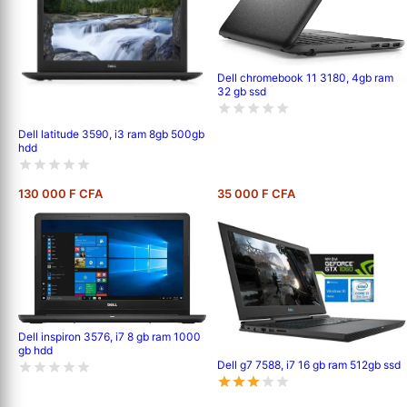
Dell chromebook 11 3180, 4gb ram
32 gb ssd
Dell latitude 3590, i3 ram 8gb 500gb
hdd
130 000 F CFA
35 000 F CFA
Dell inspiron 3576, i7 8 gb ram 1000
gb hdd
Dell g7 7588, i7 16 gb ram 512gb ssd