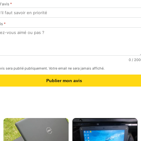
 l'avis
*
vis
*
0
/ 200
avis sera publié publiquement. Votre email ne sera jamais affiché.
Publier mon avis