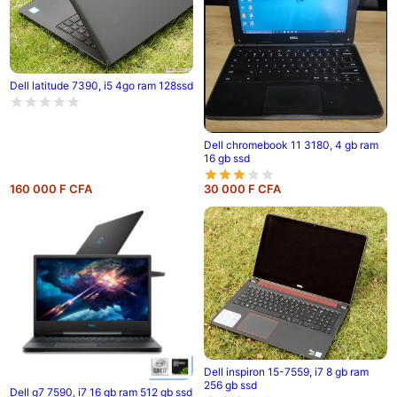
Dell latitude 7390, i5 4go ram 128ssd
Dell chromebook 11 3180, 4 gb ram
16 gb ssd
160 000 F CFA
30 000 F CFA
Dell inspiron 15-7559, i7 8 gb ram
256 gb ssd
Dell g7 7590, i7 16 gb ram 512 gb ssd