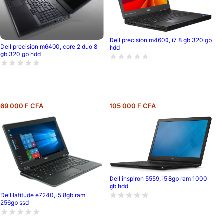
Dell precision m4600, i7 8 gb 320 gb
Dell precision m6400, core 2 duo 8
hdd
gb 320 gb hdd
69 000 F CFA
105 000 F CFA
Dell inspiron 5559, i5 8gb ram 1000
gb hdd
Dell latitude e7240, i5 8gb ram
256gb ssd