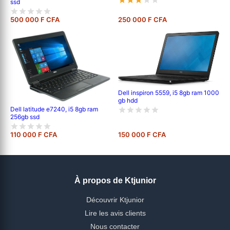
ssd
500 000 F CFA
250 000 F CFA
Dell inspiron 5559, i5 8gb ram 1000
gb hdd
Dell latitude e7240, i5 8gb ram
256gb ssd
110 000 F CFA
150 000 F CFA
À propos de Ktjunior
Découvrir Ktjunior
Lire les avis clients
Nous contacter