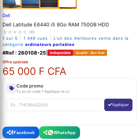
Dell
Dell Latitude E6440 i5 8Go RAM 750GB HDD
(0)
|
|
1 sur 5
1 449 vues
L'un des meilleures vente dans la
catégorie
ordinateurs portables
#Ref : 260108-25
|
Indisponible
Qualité : Bon Etat
Offre spéciale
65 000 F CFA
Code promo
Tu as un code ? Applique-le ici
Appliquer
Facebook
WhatsApp