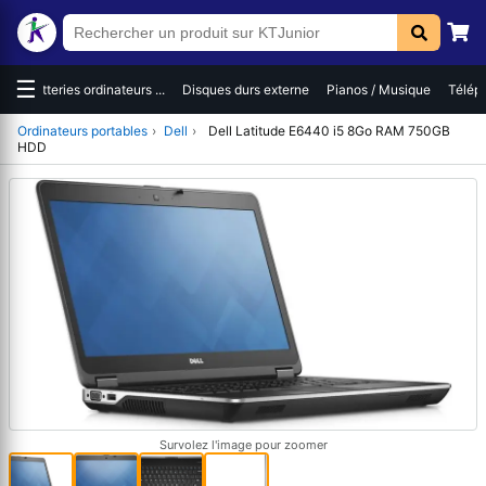
☰
es
Batteries ordinateurs ...
Disques durs externe
Pianos / Musique
Téléph
Ordinateurs portables
›
Dell
›
Dell Latitude E6440 i5 8Go RAM 750GB
HDD
Survolez l'image pour zoomer