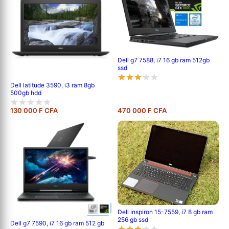
Dell g7 7588, i7 16 gb ram 512gb
ssd
Dell latitude 3590, i3 ram 8gb
500gb hdd
130 000 F CFA
470 000 F CFA
Dell inspiron 15-7559, i7 8 gb ram
256 gb ssd
Dell g7 7590, i7 16 gb ram 512 gb