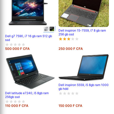
Dell inspiron 15-7559, i7 8 gb ram
256 gb ssd
Dell g7 7590, i7 16 gb ram 512 gb
ssd
500 000 F CFA
250 000 F CFA
Dell inspiron 5559, i5 8gb ram 1000
gb hdd
Dell latitude e7240, i5 8gb ram
256gb ssd
110 000 F CFA
150 000 F CFA