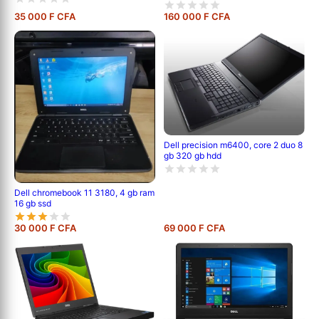
35 000 F CFA
160 000 F CFA
Dell precision m6400, core 2 duo 8
gb 320 gb hdd
Dell chromebook 11 3180, 4 gb ram
16 gb ssd
30 000 F CFA
69 000 F CFA