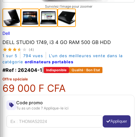
Survolez l'image pour zoomer
Dell
DELL STUDIO 1749, i3 4 GO RAM 500 GB HDD
(4)
|
|
1 sur 5
794 vues
L'un des meilleures vente dans la
catégorie
ordinateurs portables
#Ref : 262404-1
|
Indisponible
Qualité : Bon Etat
Offre spéciale
69 000 F CFA
Code promo
Tu as un code ? Applique-le ici
Appliquer