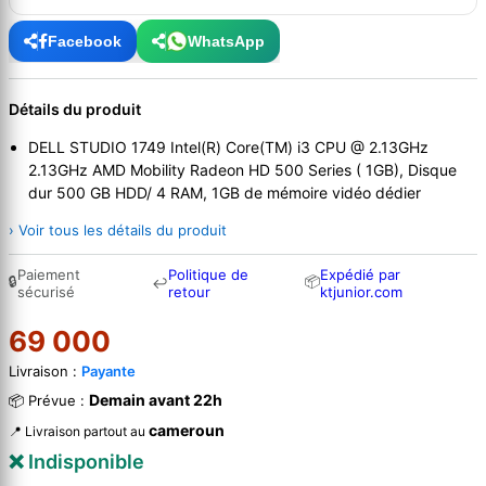
Facebook
WhatsApp
Détails du produit
DELL STUDIO 1749 Intel(R) Core(TM) i3 CPU @ 2.13GHz
2.13GHz AMD Mobility Radeon HD 500 Series ( 1GB), Disque
dur 500 GB HDD/ 4 RAM, 1GB de mémoire vidéo dédier
› Voir tous les détails du produit
Paiement
Politique de
Expédié par
🔒
📦
↩
sécurisé
retour
ktjunior.com
69 000
Livraison :
Payante
Demain avant 22h
📦 Prévue :
cameroun
📍 Livraison partout au
❌ Indisponible