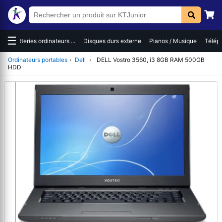
☰
es
Batteries ordinateurs ...
Disques durs externe
Pianos / Musique
Téléph
Ordinateurs portables
›
Dell
›
DELL Vostro 3560, i3 8GB RAM 500GB
HDD