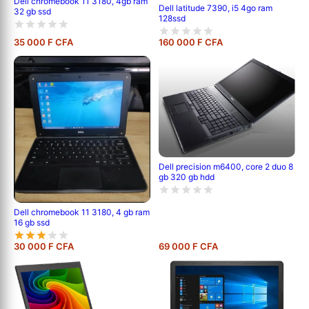
Dell chromebook 11 3180, 4gb ram
Dell latitude 7390, i5 4go ram
32 gb ssd
128ssd
35 000 F CFA
160 000 F CFA
Dell precision m6400, core 2 duo 8
gb 320 gb hdd
Dell chromebook 11 3180, 4 gb ram
16 gb ssd
30 000 F CFA
69 000 F CFA