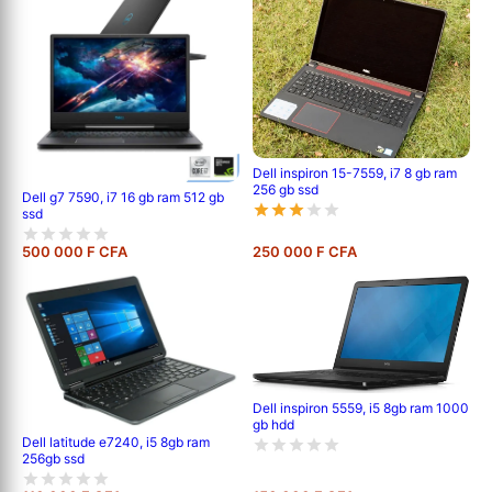
Dell inspiron 15-7559, i7 8 gb ram
256 gb ssd
Dell g7 7590, i7 16 gb ram 512 gb
ssd
500 000 F CFA
250 000 F CFA
Dell inspiron 5559, i5 8gb ram 1000
gb hdd
Dell latitude e7240, i5 8gb ram
256gb ssd