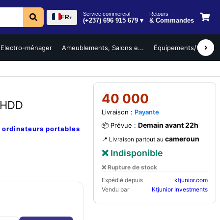
Service commercial
Retours
FR
▾
(+237) 696 915 679 ▾
& Commandes
Electro-ménager
Ameublements, Salons e...
Équipements/Mobilier 
40 000
B HDD
Livraison :
Payante
Demain avant 22h
📦 Prévue :
e
ordinateurs portables
cameroun
📍 Livraison partout au
❌ Indisponible
❌ Rupture de stock
Expédié depuis
ktjunior.com
Vendu par
Ktjunior Investments