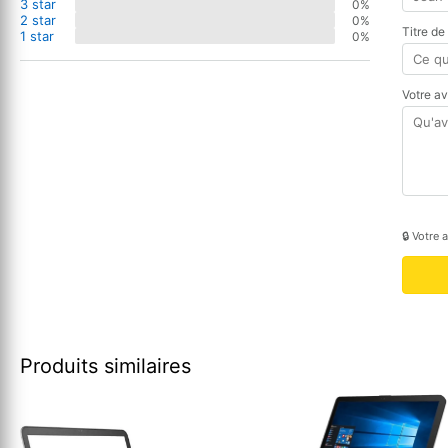
3 star
0%
2 star
0%
Titre de
1 star
0%
Votre a
🔒 Votre 
Produits similaires