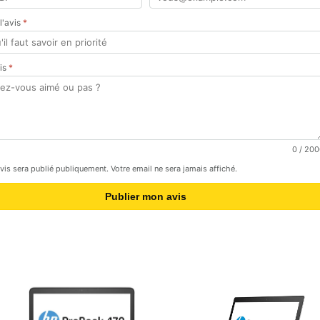
 l'avis
*
vis
*
0
/ 200
avis sera publié publiquement. Votre email ne sera jamais affiché.
Publier mon avis