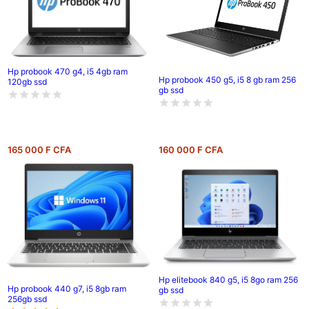
Hp probook 470 g4, i5 4gb ram
Hp probook 450 g5, i5 8 gb ram 256
120gb ssd
gb ssd
165 000 F CFA
160 000 F CFA
Hp elitebook 840 g5, i5 8go ram 256
Hp probook 440 g7, i5 8gb ram
gb ssd
256gb ssd