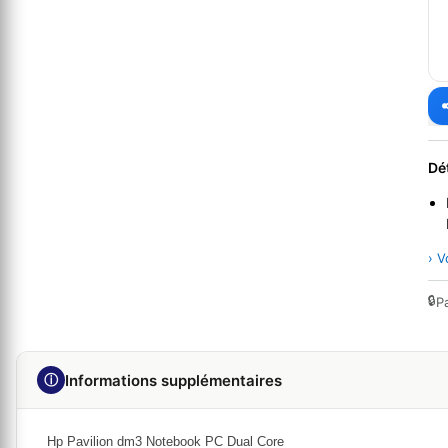
Dé
› V
🔒
P
ⓘ
Informations supplémentaires
Hp Pavilion dm3 Notebook PC Dual Core