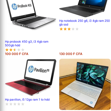
Hp notebook 250 g6, i3 4gb ram 250
gb ssd
Hp probook 450 g3, i3 4gb ram
500gb hdd
100 000 F CFA
130 000 F CFA
Hp pavilion, i5 12go ram 1 to hdd