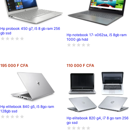
Hp probook 450 g7, i5 8 gb ram 256
gb ssd
Hp notebook 17-x062sa, i5 8gb ram
1000 gb hdd
195 000 F CFA
110 000 F CFA
Hp elitebook 840 g5, i5 8go ram
128gb ssd
Hp elitebook 820 g4, i7 8 go ram 256
go ssd