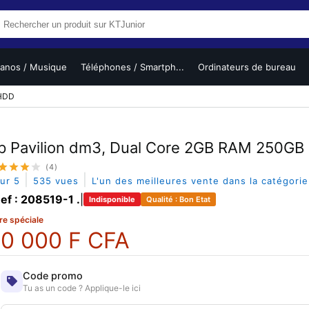
ianos / Musique
Téléphones / Smartph...
Ordinateurs de bureau
 HDD
p Pavilion dm3, Dual Core 2GB RAM 250G
(4)
|
|
sur 5
535 vues
L'un des meilleures vente dans la catégori
ef : 208519-1 .
|
Indisponible
Qualité : Bon Etat
re spéciale
0 000 F CFA
Code promo
Tu as un code ? Applique-le ici