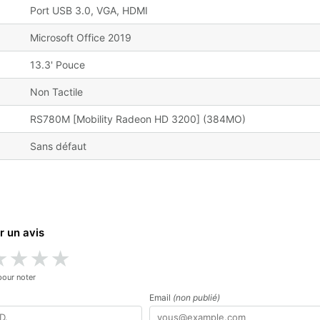
Port USB 3.0, VGA, HDMI
Microsoft Office 2019
13.3' Pouce
Non Tactile
RS780M [Mobility Radeon HD 3200] (384MO)
Sans défaut
r un avis
★
★
★
★
pour noter
Email
(non publié)