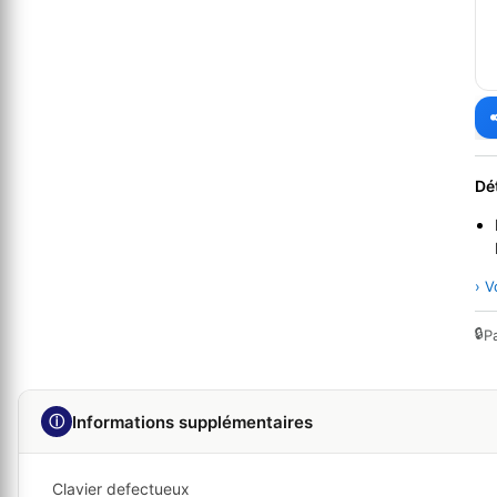
Dé
› V
🔒
P
ⓘ
Informations supplémentaires
Clavier defectueux