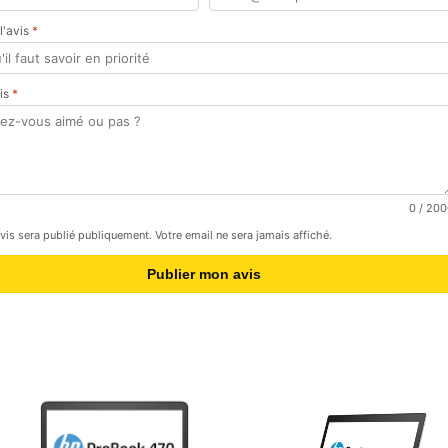
 l'avis
*
vis
*
0
/ 200
avis sera publié publiquement. Votre email ne sera jamais affiché.
Publier mon avis