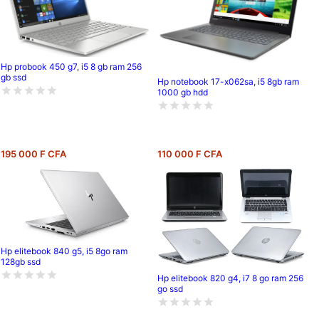
Hp probook 450 g7, i5 8 gb ram 256
gb ssd
Hp notebook 17-x062sa, i5 8gb ram
1000 gb hdd
195 000 F CFA
110 000 F CFA
Hp elitebook 840 g5, i5 8go ram
128gb ssd
Hp elitebook 820 g4, i7 8 go ram 256
go ssd