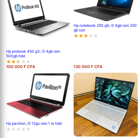
Hp notebook 250 g6, i3 4gb ram 250
gb ssd
Hp probook 450 g3, i3 4gb ram
500gb hdd
100 000 F CFA
130 000 F CFA
Hp pavilion, i5 12go ram 1 to hdd