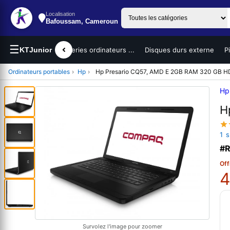
Localisation
Bafoussam, Cameroun
☰
teurs portables
KTJunior
Batteries ordinateurs ...
Disques durs externe
P
Ordinateurs portables
›
Hp
›
Hp Presario CQ57, AMD E 2GB RAM 320 GB 
Hp
H
1 
#R
Off
4
Survolez l'image pour zoomer