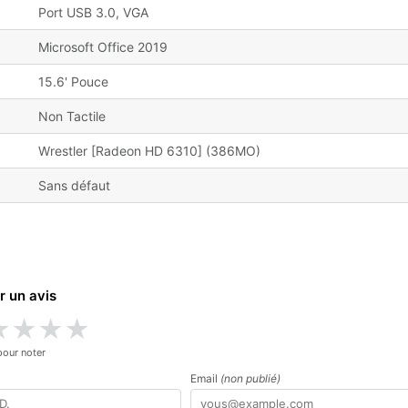
Port USB 3.0, VGA
Microsoft Office 2019
15.6' Pouce
Non Tactile
Wrestler [Radeon HD 6310] (386MO)
Sans défaut
r un avis
★
★
★
★
pour noter
Email
(non publié)