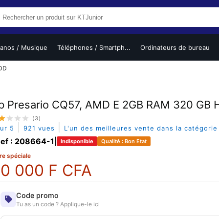
ianos / Musique
Téléphones / Smartph...
Ordinateurs de bureau
HDD
p Presario CQ57, AMD E 2GB RAM 320 GB
(3)
|
|
sur 5
921 vues
L'un des meilleures vente dans la catégori
ef : 208664-1
|
Indisponible
Qualité : Bon Etat
re spéciale
0 000 F CFA
Code promo
Tu as un code ? Applique-le ici