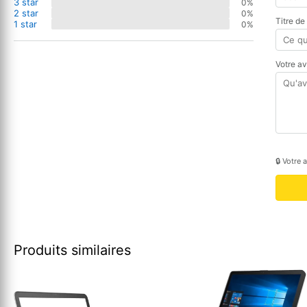
3 star
0%
2 star
0%
Titre de
1 star
0%
Votre a
🔒 Votre 
Produits similaires