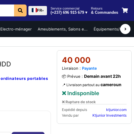
Service commercial
Retours
FR
▾
(+237) 696 915 679 ▾
& Commandes
Electro-ménager
Ameublements, Salons e...
Équipements/Mobilier 
40 000
 HDD
Livraison :
Payante
Demain avant 22h
📦 Prévue :
e
ordinateurs portables
cameroun
📍 Livraison partout au
❌ Indisponible
❌ Rupture de stock
Expédié depuis
ktjunior.com
Vendu par
Ktjunior Investments