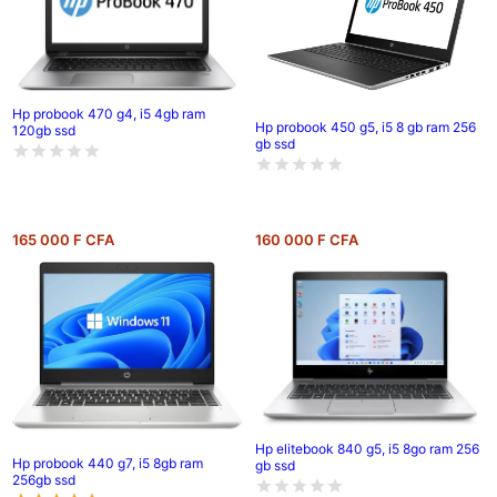
Hp probook 470 g4, i5 4gb ram
Hp probook 450 g5, i5 8 gb ram 256
120gb ssd
gb ssd
165 000 F CFA
160 000 F CFA
Hp elitebook 840 g5, i5 8go ram 256
Hp probook 440 g7, i5 8gb ram
gb ssd
256gb ssd