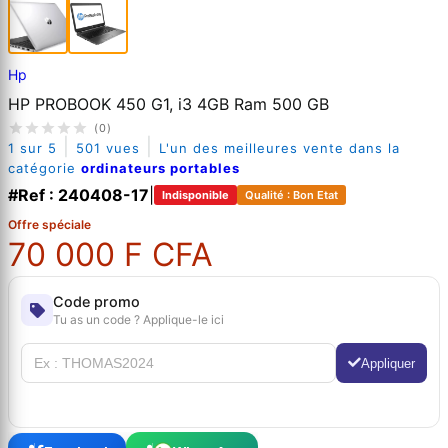
Hp
HP PROBOOK 450 G1, i3 4GB Ram 500 GB
(0)
|
|
1 sur 5
501 vues
L'un des meilleures vente dans la
catégorie
ordinateurs portables
#Ref : 240408-17
|
Indisponible
Qualité : Bon Etat
Offre spéciale
70 000 F CFA
Code promo
Tu as un code ? Applique-le ici
Appliquer