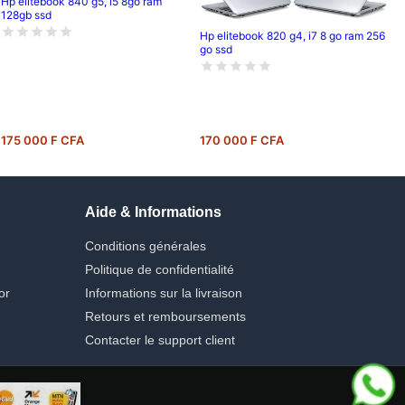
Hp elitebook 840 g5, i5 8go ram
128gb ssd
Hp elitebook 820 g4, i7 8 go ram 256
go ssd
175 000 F CFA
170 000 F CFA
Aide & Informations
Conditions générales
Politique de confidentialité
or
Informations sur la livraison
Retours et remboursements
Contacter le support client