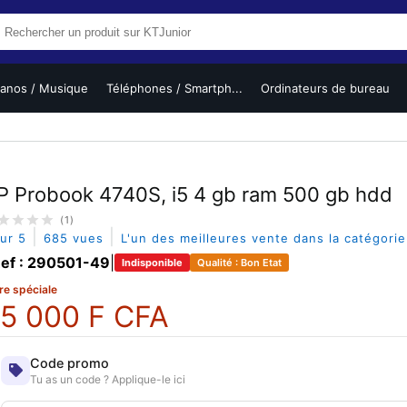
ianos / Musique
Téléphones / Smartph...
Ordinateurs de bureau
P Probook 4740S, i5 4 gb ram 500 gb hdd
(1)
|
|
sur 5
685 vues
L'un des meilleures vente dans la catégori
ef : 290501-49
|
Indisponible
Qualité : Bon Etat
re spéciale
5 000 F CFA
Code promo
Tu as un code ? Applique-le ici