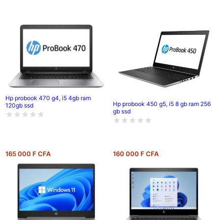
Hp probook 470 g4, i5 4gb ram
Hp probook 450 g5, i5 8 gb ram 256
120gb ssd
gb ssd
165 000 F CFA
160 000 F CFA