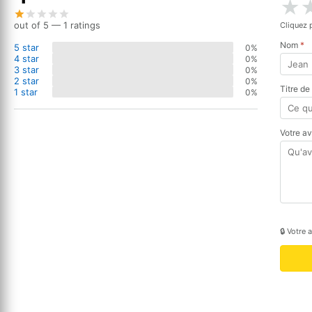
★
out of 5 — 1 ratings
Cliquez 
Nom
*
5 star
0%
4 star
0%
3 star
0%
2 star
0%
Titre de
1 star
0%
Votre a
🔒 Votre 