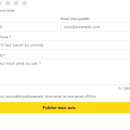
★
★
★
★
pour noter
Email
(non publié)
 l'avis
*
vis
*
0
/ 200
avis sera publié publiquement. Votre email ne sera jamais affiché.
Publier mon avis