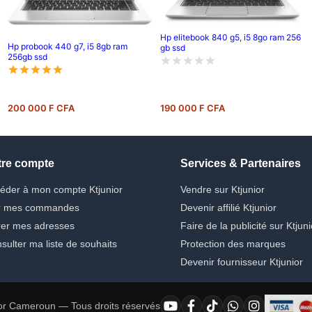
Hp elitebook 840 g5, i5 8go ram 256
Hp probook 440 g7, i5 8gb ram
gb ssd
256gb ssd
200 000 F CFA
190 000 F CFA
tre compte
Services & Partenaires
éder à mon compte Ktjunior
Vendre sur Ktjunior
r mes commandes
Devenir affilié Ktjunior
er mes adresses
Faire de la publicité sur Ktjuni
sulter ma liste de souhaits
Protection des marques
Devenir fournisseur Ktjunior
or Cameroun — Tous droits réservés