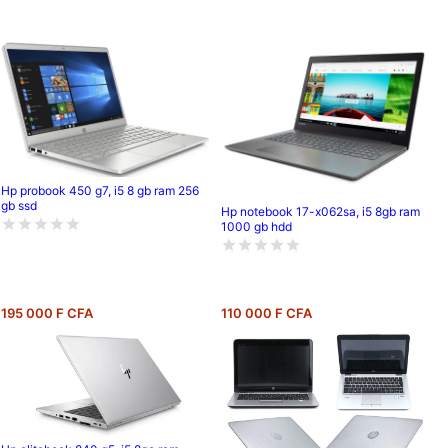
Hp probook 450 g7, i5 8 gb ram 256
gb ssd
Hp notebook 17-x062sa, i5 8gb ram
1000 gb hdd
195 000 F CFA
110 000 F CFA