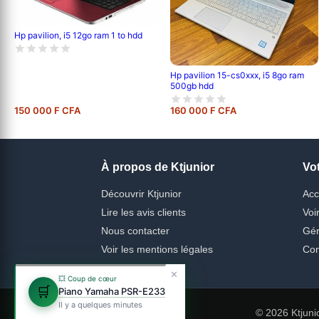
Hp pavilion, i5 12go ram 1 to hdd
Hp pavilion 15-cs0xxx, i5 8go ram
500gb hdd
150 000 F CFA
160 000 F CFA
À propos de Ktjunior
Vo
Découvrir Ktjunior
Acc
Lire les avis clients
Voi
Nous contacter
Gér
Voir les mentions légales
Con
✕
💥 Coup de cœur
🛒
Piano Yamaha PSR-E233
Il y a quelques minutes
© 2026 Ktjuni