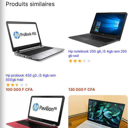
Produits similaires
Hp notebook 250 g6, i3 4gb ram 250
gb ssd
Hp probook 450 g3, i3 4gb ram
500gb hdd
100 000 F CFA
130 000 F CFA