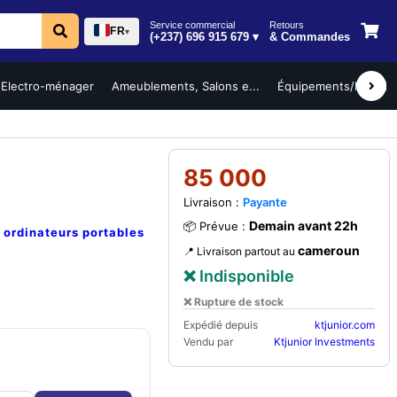
Service commercial
Retours
FR
▾
(+237) 696 915 679 ▾
& Commandes
Electro-ménager
Ameublements, Salons e...
Équipements/Mobilier 
85 000
Livraison :
Payante
Demain avant 22h
📦 Prévue :
e
ordinateurs portables
cameroun
📍 Livraison partout au
❌ Indisponible
❌ Rupture de stock
Expédié depuis
ktjunior.com
Vendu par
Ktjunior Investments