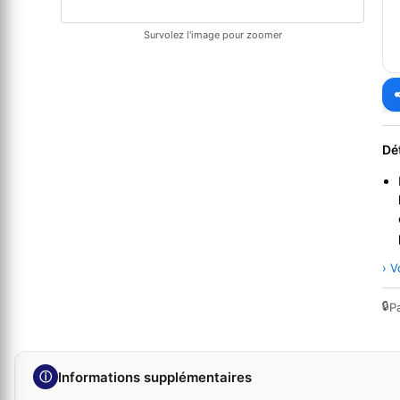
Survolez l'image pour zoomer
Dé
› V
🔒
P
ⓘ
Informations supplémentaires