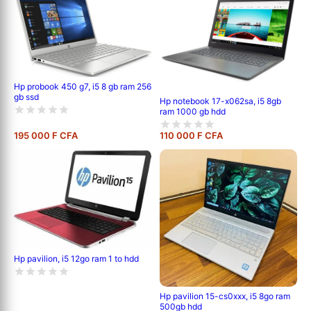
Hp probook 450 g7, i5 8 gb ram 256
gb ssd
Hp notebook 17-x062sa, i5 8gb
ram 1000 gb hdd
195 000 F CFA
110 000 F CFA
Hp pavilion, i5 12go ram 1 to hdd
Hp pavilion 15-cs0xxx, i5 8go ram
500gb hdd