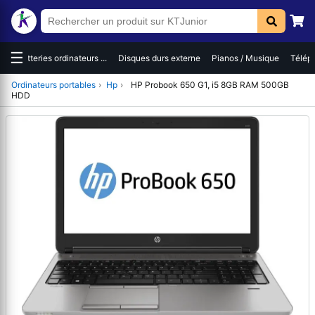
☰
es
Batteries ordinateurs ...
Disques durs externe
Pianos / Musique
Téléph
Ordinateurs portables
›
Hp
›
HP Probook 650 G1, i5 8GB RAM 500GB
HDD