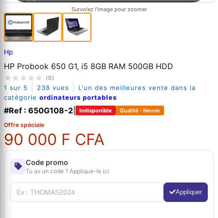
Survolez l'image pour zoomer
Hp
HP Probook 650 G1, i5 8GB RAM 500GB HDD
(0)
|
|
1 sur 5
238 vues
L'un des meilleures vente dans la
catégorie
ordinateurs portables
#Ref : 650G108-2
|
Indisponible
Qualité : Neuve
Offre spéciale
90 000 F CFA
Code promo
Tu as un code ? Applique-le ici
Appliquer