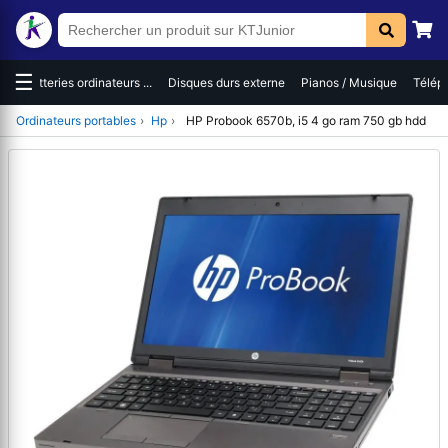
☰
es
Batteries ordinateurs ...
Disques durs externe
Pianos / Musique
Téléph
Ordinateurs portables
›
Hp
›
HP Probook 6570b, i5 4 go ram 750 gb hdd