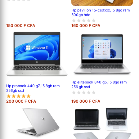
Hp pavilion 15-cs0xxx, i5 8go ram
500gb hdd
150 000 F CFA
160 000 F CFA
Hp elitebook 840 g5, i5 8go ram
Hp probook 440 g7, i5 8gb ram
256 gb ssd
256gb ssd
200 000 F CFA
190 000 F CFA