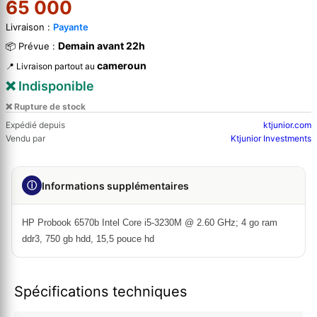
65 000
Livraison :
Payante
Demain avant 22h
📦 Prévue :
cameroun
📍 Livraison partout au
❌ Indisponible
❌ Rupture de stock
Expédié depuis
ktjunior.com
Vendu par
Ktjunior Investments
ⓘ
Informations supplémentaires
HP Probook 6570b Intel Core i5-3230M @ 2.60 GHz; 4 go ram
ddr3, 750 gb hdd, 15,5 pouce hd
Spécifications techniques