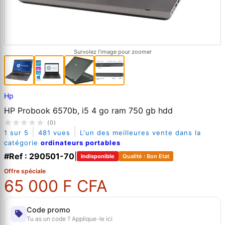
Survolez l'image pour zoomer
Hp
HP Probook 6570b, i5 4 go ram 750 gb hdd
(0)
|
|
1 sur 5
481 vues
L'un des meilleures vente dans la
catégorie
ordinateurs portables
#Ref : 290501-70
|
Indisponible
Qualité : Bon Etat
Offre spéciale
65 000 F CFA
Code promo
Tu as un code ? Applique-le ici