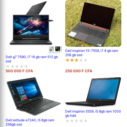
Dell inspiron 15-7559, i7 8 gb ram
256 gb ssd
Dell g7 7590, i7 16 gb ram 512 gb
ssd
500 000 F CFA
250 000 F CFA
Dell inspiron 5559, i5 8gb ram 1000
gb hdd
Dell latitude e7240, i5 8gb ram
256gb ssd