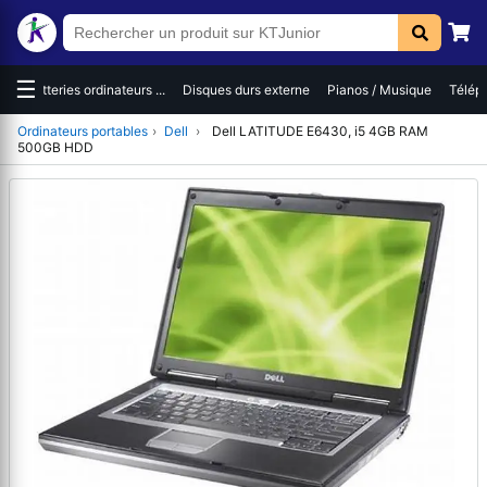
☰
es
Batteries ordinateurs ...
Disques durs externe
Pianos / Musique
Téléph
Ordinateurs portables
›
Dell
›
Dell LATITUDE E6430, i5 4GB RAM
500GB HDD