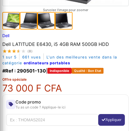
Survolez l'image pour zoomer
Dell
Dell LATITUDE E6430, i5 4GB RAM 500GB HDD
(8)
|
|
1 sur 5
661 vues
L'un des meilleures vente dans la
catégorie
ordinateurs portables
#Ref : 290501-130
|
Indisponible
Qualité : Bon Etat
Offre spéciale
73 000 F CFA
Code promo
Tu as un code ? Applique-le ici
Appliquer