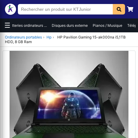
☰
es
Batteries ordinateurs ...
Disques durs externe
Pianos / Musique
Téléph
Ordinateurs portables
›
Hp
›
HP Pavilion Gaming 15-ak000na i5,1TB
HDD, 8 GB Ram