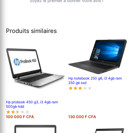
Soyez le premier à donner votre avis !
Produits similaires
Hp notebook 250 g6, i3 4gb ram
250 gb ssd
Hp probook 450 g3, i3 4gb ram
500gb hdd
100 000 F CFA
130 000 F CFA