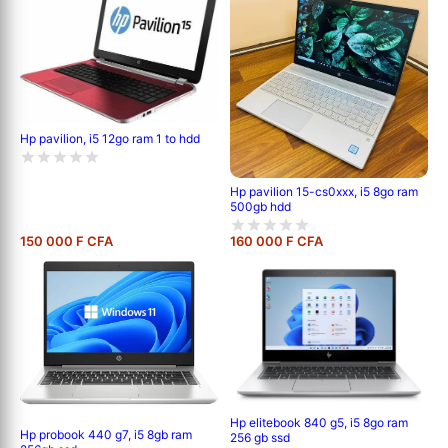
Hp pavilion, i5 12go ram 1 to hdd
Hp pavilion 15-cs0xxx, i5 8go ram
500gb hdd
150 000 F CFA
160 000 F CFA
Hp elitebook 840 g5, i5 8go ram
Hp probook 440 g7, i5 8gb ram
256 gb ssd