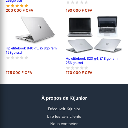
256gb ssd
200 000 F CFA
190 000 F CFA
Hp elitebook 840 g5, i5 8go ram
128gb ssd
Hp elitebook 820 g4, i7 8 go ram
256 go ssd
175 000 F CFA
170 000 F CFA
À propos de Ktjunior
Découvrir Ktjunior
Lire les avis clients
Nous contacter