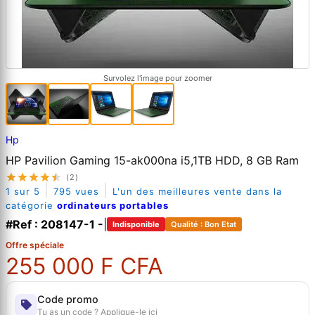
Survolez l'image pour zoomer
Hp
HP Pavilion Gaming 15-ak000na i5,1TB HDD, 8 GB Ram
(2)
|
|
1 sur 5
795 vues
L'un des meilleures vente dans la
catégorie
ordinateurs portables
#Ref : 208147-1 -
|
Indisponible
Qualité : Bon Etat
Offre spéciale
255 000 F CFA
Code promo
Tu as un code ? Applique-le ici