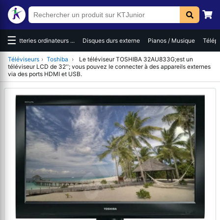
☰
es
Batteries ordinateurs ...
Disques durs externe
Pianos / Musique
Téléph
Téléviseurs
›
Toshiba
›
Le téléviseur TOSHIBA 32AU833G;est un
téléviseur LCD de 32''; vous pouvez le connecter à des appareils externes
via des ports HDMI et USB.