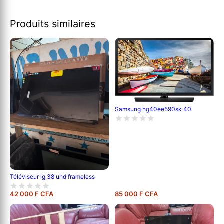
Produits similaires
Samsung hg40ee590sk 40
Téléviseur lg 38 uhd frameless
42 000 F CFA
85 000 F CFA