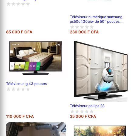
Téléviseur numérique samsung
ps50c430aiw de 50'' pouces
;120cm de longueur ,full hd (1080p)
-garantie 6 mois
85 000 F CFA
230 000 F CFA
Téléviseur lg 43 pouces
Téléviseur philips 28
110 000 F CFA
35 000 F CFA