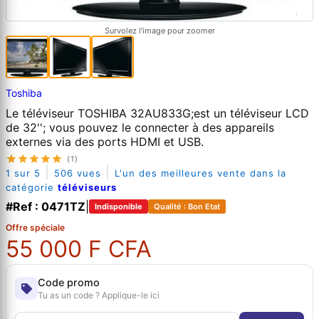
Survolez l'image pour zoomer
Toshiba
Le téléviseur TOSHIBA 32AU833G;est un téléviseur LCD
de 32''; vous pouvez le connecter à des appareils
externes via des ports HDMI et USB.
(1)
|
|
1 sur 5
506 vues
L'un des meilleures vente dans la
catégorie
téléviseurs
#Ref : 0471TZ
|
Indisponible
Qualité : Bon Etat
Offre spéciale
55 000 F CFA
Code promo
Tu as un code ? Applique-le ici