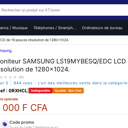
ianos / Musique
Téléphones / Smartph...
Ordinateurs de bureau
 de 19 pouces résolution de 1280x1024.
msung
oniteur SAMSUNG LS19MYBESQ/EDC LCD d
ésolution de 1280x1024.
(0)
|
|
sur 5
844 vues
L'un des meilleures vente dans la catégori
ef : 0RXHCL
|
Indisponible
Qualité : Bon Etat
re spéciale
 000 F CFA
Code promo
Tu as un code ? Applique-le ici