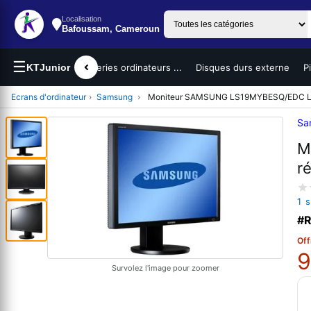
Localisation
Bafoussam, Cameroun
☰
teurs portables
KTJunior
Batteries ordinateurs ...
Disques durs externe
P
Ecrans d'ordinateur
›
Samsung
›
Moniteur SAMSUNG LS19MYBESQ/EDC LCD
Sa
M
r
1 
#R
Off
9
Survolez l'image pour zoomer