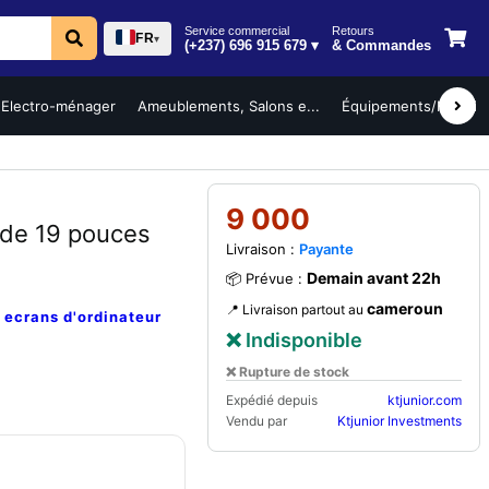
Service commercial
Retours
FR
▾
(+237) 696 915 679 ▾
& Commandes
Electro-ménager
Ameublements, Salons e...
Équipements/Mobilier 
9 000
e 19 pouces
Livraison :
Payante
Demain avant 22h
📦 Prévue :
cameroun
📍 Livraison partout au
e
ecrans d'ordinateur
❌ Indisponible
❌ Rupture de stock
Expédié depuis
ktjunior.com
Vendu par
Ktjunior Investments