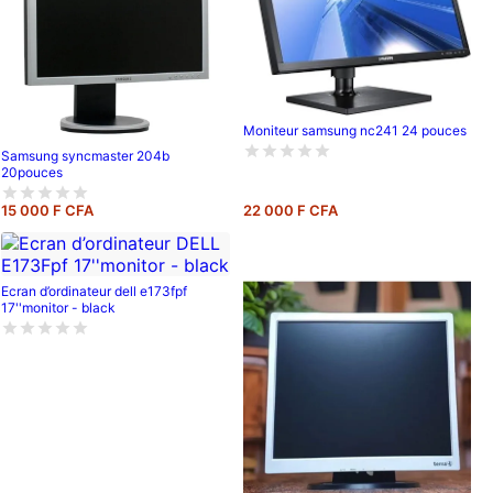
Moniteur samsung nc241 24 pouces
Samsung syncmaster 204b
20pouces
15 000 F CFA
22 000 F CFA
Ecran d’ordinateur dell e173fpf
17''monitor - black