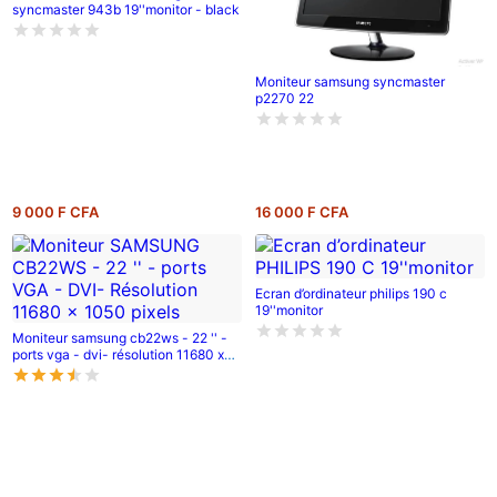
syncmaster 943b 19''monitor - black
Moniteur samsung syncmaster
p2270 22
9 000 F CFA
16 000 F CFA
Ecran d’ordinateur philips 190 c
19''monitor
Moniteur samsung cb22ws - 22 '' -
ports vga - dvi- résolution 11680 x
1050 pixels