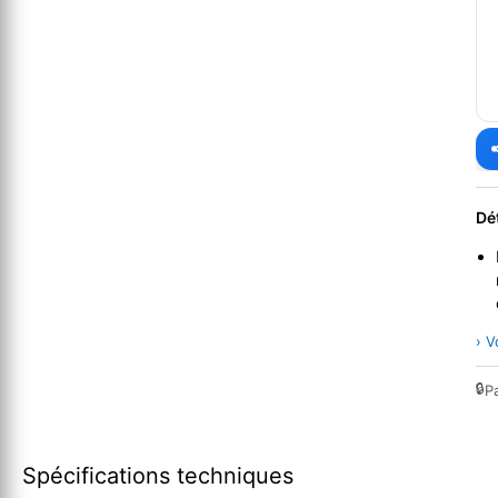
Dé
› V
🔒
P
Spécifications techniques