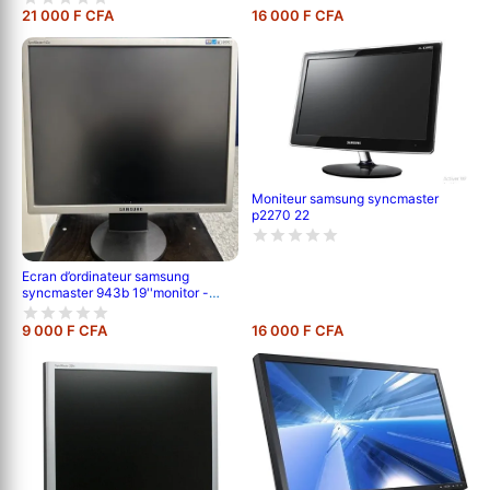
21 000 F CFA
16 000 F CFA
Moniteur samsung syncmaster
p2270 22
Ecran d’ordinateur samsung
syncmaster 943b 19''monitor -
black
9 000 F CFA
16 000 F CFA