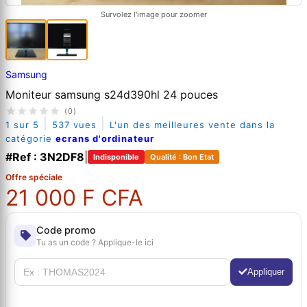
Survolez l'image pour zoomer
Samsung
Moniteur samsung s24d390hl 24 pouces
(0)
|
|
1 sur 5
537 vues
L'un des meilleures vente dans la
catégorie
ecrans d'ordinateur
#Ref : 3N2DF8
|
Indisponible
Qualité : Bon Etat
Offre spéciale
21 000 F CFA
Code promo
Tu as un code ? Applique-le ici
Appliquer