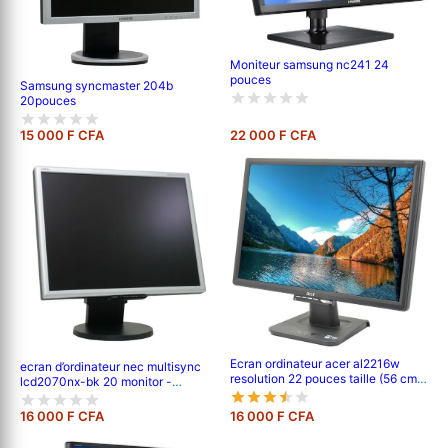
Moniteur samsung nc241 24
pouces
Samsung syncmaster 204b
20pouces
15 000 F CFA
22 000 F CFA
Ecran ordinateur acer al2216w
ecran d’ordinateur nec multisync
resolution 22 pouces taille (56 cm)
lcd2070nx-bk 20 monitor -
1680 x 1050 pixels vga
black/silver
16 000 F CFA
16 000 F CFA