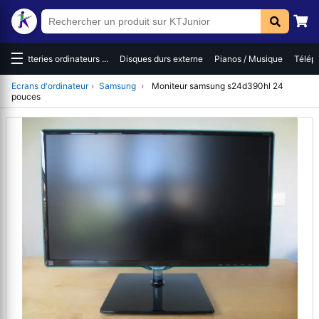
☰
es
Batteries ordinateurs ...
Disques durs externe
Pianos / Musique
Téléph
Ecrans d'ordinateur
›
Samsung
›
Moniteur samsung s24d390hl 24
pouces