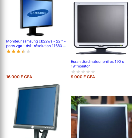
Moniteur samsung cb22ws - 22 '' -
ports vga - dvi- résolution 11680 x
1050 pixels
Ecran d’ordinateur philips 190 c
19''monitor
16 000 F CFA
9 000 F CFA