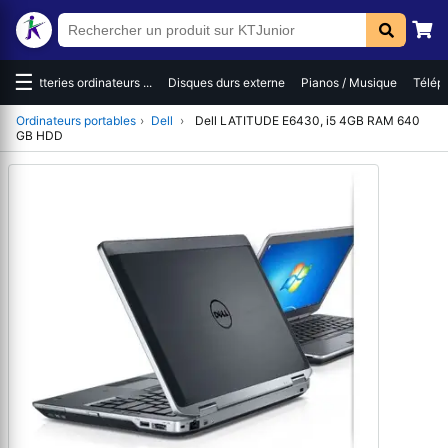
☰
es
Batteries ordinateurs ...
Disques durs externe
Pianos / Musique
Téléph
Ordinateurs portables
›
Dell
›
Dell LATITUDE E6430, i5 4GB RAM 640
GB HDD