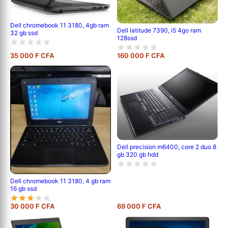
Dell chromebook 11 3180, 4gb ram
Dell latitude 7390, i5 4go ram
32 gb ssd
128ssd
35 000 F CFA
160 000 F CFA
Dell precision m6400, core 2 duo 8
gb 320 gb hdd
Dell chromebook 11 3180, 4 gb ram
16 gb ssd
30 000 F CFA
69 000 F CFA