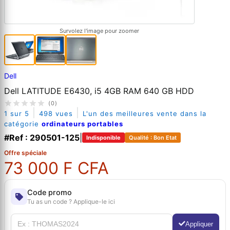
Survolez l'image pour zoomer
Dell
Dell LATITUDE E6430, i5 4GB RAM 640 GB HDD
(0)
|
|
1 sur 5
498 vues
L'un des meilleures vente dans la
catégorie
ordinateurs portables
#Ref : 290501-125
|
Indisponible
Qualité : Bon Etat
Offre spéciale
73 000 F CFA
Code promo
Tu as un code ? Applique-le ici
Appliquer