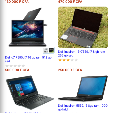
130 000 F CFA
470 000 F CFA
Dell inspiron 15-7559, i7 8 gb ram
256 gb ssd
Dell g7 7590, i7 16 gb ram 512 gb
ssd
500 000 F CFA
250 000 F CFA
Dell inspiron 5559, i5 8gb ram 1000
gb hdd