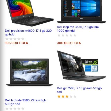
Dell inspiron 3576, i7 8 gb ram
1000 gb hdd
Dell precision m4600, i7 8 gb 320
gb hdd
105 000 F CFA
300 000 F CFA
Dell g7 7588, i7 16 gb ram 512gb
ssd
Dell latitude 3590, i3 ram 8gb
500gb hdd