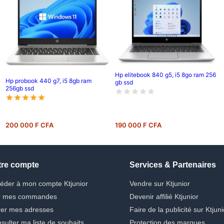
Hp elitebook 840 g5, i5 8go ram 256
Hp probook 440 g7, i5 8gb ram
gb ssd
256gb ssd
200 000 F CFA
190 000 F CFA
tre compte
Services & Partenaires
éder à mon compte Ktjunior
Vendre sur Ktjunior
r mes commandes
Devenir affilié Ktjunior
er mes adresses
Faire de la publicité sur Ktjuni
sulter ma liste de souhaits
Protection des marques