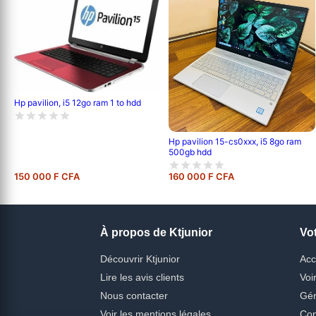
Hp pavilion, i5 12go ram 1 to hdd
Hp pavilion 15-cs0xxx, i5 8go ram
500gb hdd
150 000 F CFA
160 000 F CFA
À propos de Ktjunior
Vo
Découvrir Ktjunior
Acc
Lire les avis clients
Voi
Nous contacter
Gér
Voir les mentions légales
Con