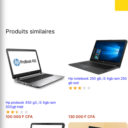
Produits similaires
Hp notebook 250 g6, i3 4gb ram 250
gb ssd
Hp probook 450 g3, i3 4gb ram
500gb hdd
100 000 F CFA
130 000 F CFA