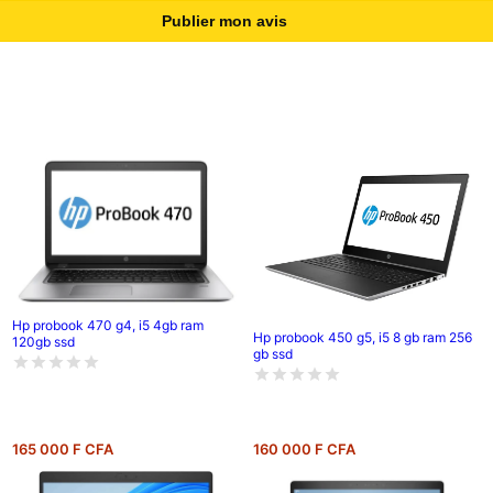
Publier mon avis
Hp probook 470 g4, i5 4gb ram
Hp probook 450 g5, i5 8 gb ram 256
120gb ssd
gb ssd
165 000 F CFA
160 000 F CFA