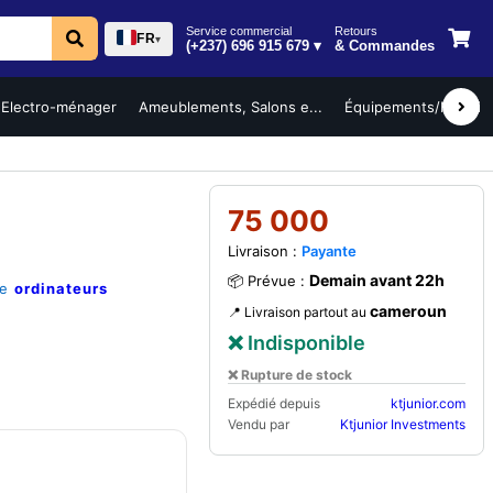
Service commercial
Retours
FR
▾
(+237) 696 915 679 ▾
& Commandes
Electro-ménager
Ameublements, Salons e...
Équipements/Mobilier 
75 000
Livraison :
Payante
Demain avant 22h
📦 Prévue :
ie
ordinateurs
cameroun
📍 Livraison partout au
❌ Indisponible
❌ Rupture de stock
Expédié depuis
ktjunior.com
Vendu par
Ktjunior Investments