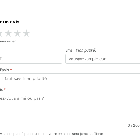
r un avis
★
★
★
★
pour noter
Email
(non publié)
 l'avis
*
vis
*
0
/ 200
avis sera publié publiquement. Votre email ne sera jamais affiché.