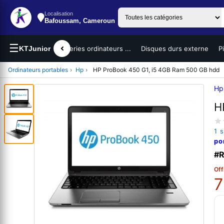
Localisation
Bafoussam, Cameroun
☰
teurs portables
KTJunior
Batteries ordinateurs ...
Disques durs externe
P
Ordinateurs portables
›
Hp
›
HP ProBook 450 G1, i5 4GB Ram 500 GB hdd
Hp
H
1 
po
#R
Off
7