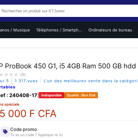
ianos / Musique
Téléphones / Smartph...
Ordinateurs de bureau
P ProBook 450 G1, i5 4GB Ram 500 GB hdd
(0)
|
|
sur 5
1 317 vues
L'un des meilleures vente dans la catégor
rtables
ef : 240408-17
|
Indisponible
Qualité : Bon Etat
re spéciale
5 000 F CFA
Code promo
Tu as un code ? Applique-le ici