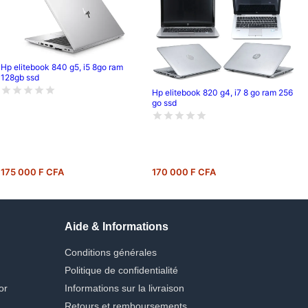
Hp elitebook 840 g5, i5 8go ram
128gb ssd
Hp elitebook 820 g4, i7 8 go ram 256
go ssd
175 000 F CFA
170 000 F CFA
Aide & Informations
Conditions générales
Politique de confidentialité
or
Informations sur la livraison
Retours et remboursements