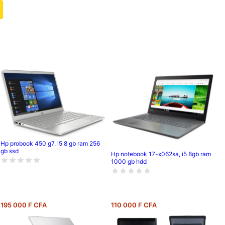
Hp probook 450 g7, i5 8 gb ram 256
gb ssd
Hp notebook 17-x062sa, i5 8gb ram
1000 gb hdd
195 000 F CFA
110 000 F CFA