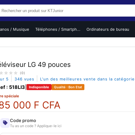
ianos / Musique
Téléphones / Smartph...
Ordinateurs de bureau
éléviseur LG 49 pouces
(0)
|
|
sur 5
346 vues
L'un des meilleures vente dans la catégori
ef : 518LI3
|
Indisponible
Qualité : Bon Etat
re spéciale
85 000 F CFA
Code promo
Tu as un code ? Applique-le ici