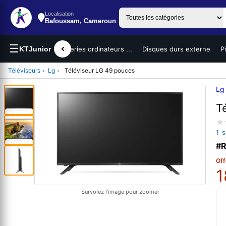
Localisation
Bafoussam, Cameroun
☰
teurs portables
KTJunior
Batteries ordinateurs ...
Disques durs externe
P
Téléviseurs
›
Lg
›
Téléviseur LG 49 pouces
Lg
T
1 
#R
Off
1
Survolez l'image pour zoomer