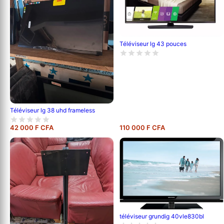
Téléviseur lg 43 pouces
Téléviseur lg 38 uhd frameless
42 000 F CFA
110 000 F CFA
téléviseur grundig 40vle830bl