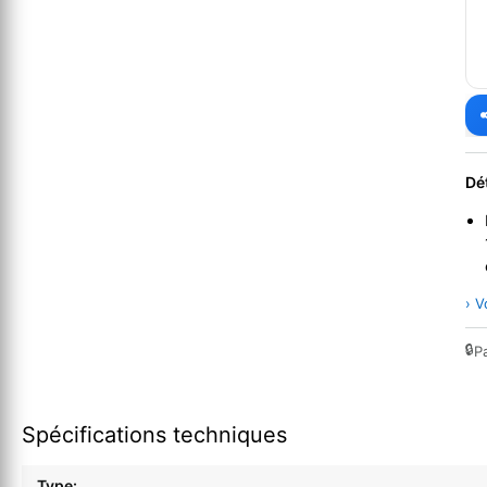
Dé
› V
🔒
P
Spécifications techniques
Type: