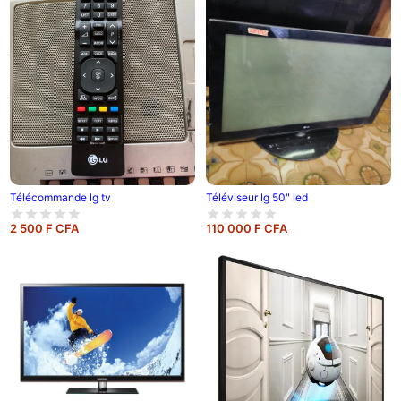
Télécommande lg tv
Téléviseur lg 50" led
2 500 F CFA
110 000 F CFA