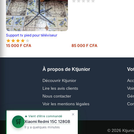
Support tv pied pour téléviseur
15 000 F CFA
85 000 F CFA
À propos de Ktjunior
Vo
Découvrir Ktjunior
Acc
Lire les avis clients
Voi
Nous contacter
Gér
Voir les mentions légales
Con
✕
🔥 Vient d'être commandé
🛒
Xiaomi Redmi 15C 128GB
Il y a quelques minutes
© 2026 Ktjuni