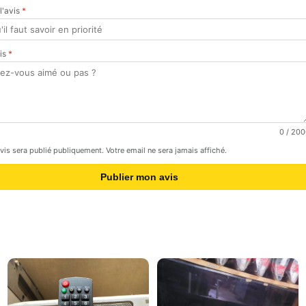
 l'avis
*
vis
*
0
/ 200
avis sera publié publiquement. Votre email ne sera jamais affiché.
Publier mon avis