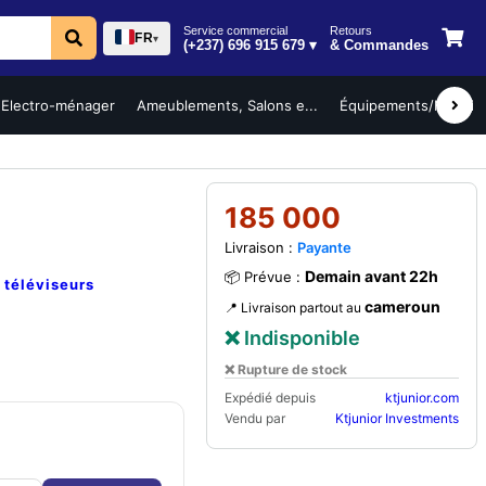
Service commercial
Retours
FR
▾
(+237) 696 915 679 ▾
& Commandes
Electro-ménager
Ameublements, Salons e...
Équipements/Mobilier 
185 000
Livraison :
Payante
Demain avant 22h
📦 Prévue :
e
téléviseurs
cameroun
📍 Livraison partout au
❌ Indisponible
❌ Rupture de stock
Expédié depuis
ktjunior.com
Vendu par
Ktjunior Investments