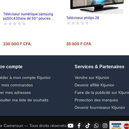
Téléviseur numérique samsung
Téléviseur philips 28
ps50c430aiw de 50'' pouces
;120cm de longueur ,full hd (1080p) -
garantie 6 mois
230 000 F CFA
35 000 F CFA
tre compte
Services & Partenaires
éder à mon compte Ktjunior
Vendre sur Ktjunior
r mes commandes
Devenir affilié Ktjunior
er mes adresses
Faire de la publicité sur Ktjuni
sulter ma liste de souhaits
Protection des marques
Devenir fournisseur Ktjunior
or Cameroun — Tous droits réservés