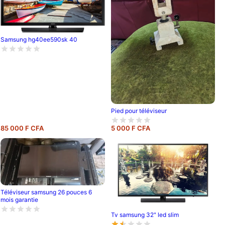
Samsung hg40ee590sk 40
Pied pour téléviseur
85 000 F CFA
5 000 F CFA
Téléviseur samsung 26 pouces 6
mois garantie
Tv samsung 32" led slim